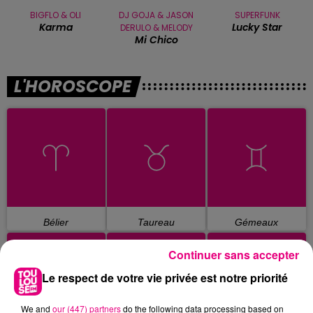
BIGFLO & OLI
DJ GOJA & JASON
SUPERFUNK
Karma
Lucky Star
DERULO & MELODY
Mi Chico
L'HOROSCOPE
Bélier
Taureau
Gémeaux
Continuer sans accepter
Le respect de votre vie privée est notre priorité
We and
our (447) partners
do the following data processing based on