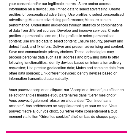
your consent and/or our legitimate interest: Store and/or access
information on a device; Use limited data to select advertising; Create
profiles for personalised advertising; Use profiles to select personalised
Cancer
Lion
Vierge
advertising; Measure advertising performance; Measure content
performance; Understand audiences through statistics or combinations
of data from different sources; Develop and improve services; Create
profiles to personalise content; Use profiles to select personalised
content; Use limited data to select content; Ensure security, prevent and
detect fraud, and fix errors; Deliver and present advertising and content;
Save and communicate privacy choices. These technologies may
process personal data such as IP address and browsing data to offer
following functionalities: Identify devices based on information actively
Balance
Scorpion
Sagittaire
requested; Use precise geolocation data; Match and combine data from
other data sources; Link different devices; Identify devices based on
information transmitted automatically.
Vous pouvez accepter en cliquant sur "Accepter et fermer", ou affiner en
sélectionnant les finalités et/ou partenaires dans "Gérer mes choix".
Vous pouvez également refuser en cliquant sur "Continuer sans
accepter". Vos préférences ne s'appliqueront que pour ce site. Vous
pouvez mettre à jour vos choix, ou retirer votre consentement à tout
moment via le lien "Gérer les cookies" situé en bas de chaque page.
Capricorne
Verseau
Poissons