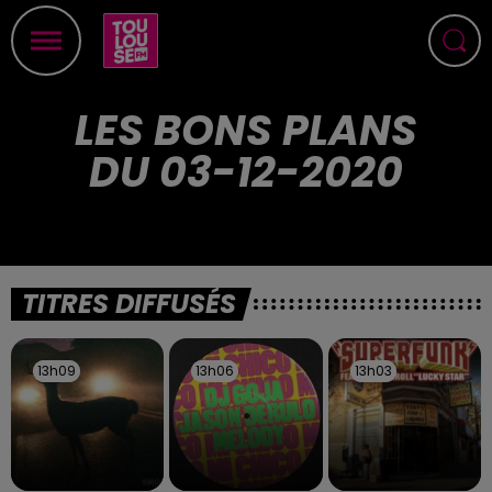
LES BONS PLANS
DU 03-12-2020
TITRES DIFFUSÉS
13h09
13h09
13h06
13h06
13h03
13h03