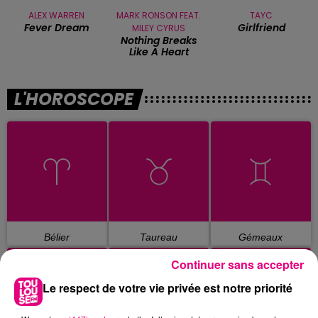
ALEX WARREN
MARK RONSON FEAT.
TAYC
Fever Dream
Girlfriend
MILEY CYRUS
Nothing Breaks
Like A Heart
L'HOROSCOPE
Bélier
Taureau
Gémeaux
Continuer sans accepter
Le respect de votre vie privée est notre priorité