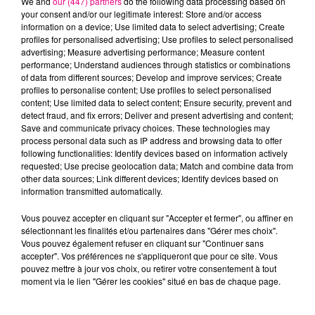
We and
our (447) partners
do the following data processing based on
your consent and/or our legitimate interest: Store and/or access
information on a device; Use limited data to select advertising; Create
profiles for personalised advertising; Use profiles to select personalised
Cancer
Lion
Vierge
advertising; Measure advertising performance; Measure content
performance; Understand audiences through statistics or combinations
of data from different sources; Develop and improve services; Create
profiles to personalise content; Use profiles to select personalised
content; Use limited data to select content; Ensure security, prevent and
detect fraud, and fix errors; Deliver and present advertising and content;
Save and communicate privacy choices. These technologies may
process personal data such as IP address and browsing data to offer
following functionalities: Identify devices based on information actively
requested; Use precise geolocation data; Match and combine data from
Balance
Scorpion
Sagittaire
other data sources; Link different devices; Identify devices based on
information transmitted automatically.
Vous pouvez accepter en cliquant sur "Accepter et fermer", ou affiner en
sélectionnant les finalités et/ou partenaires dans "Gérer mes choix".
Vous pouvez également refuser en cliquant sur "Continuer sans
accepter". Vos préférences ne s'appliqueront que pour ce site. Vous
pouvez mettre à jour vos choix, ou retirer votre consentement à tout
moment via le lien "Gérer les cookies" situé en bas de chaque page.
Capricorne
Verseau
Poissons