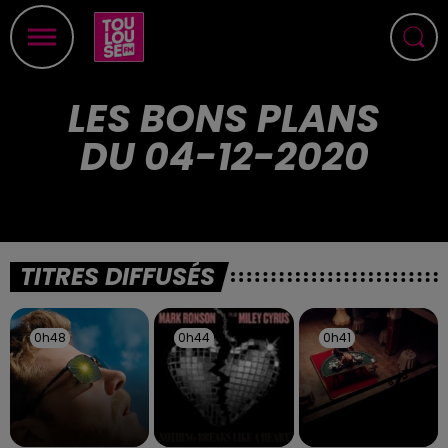
LES BONS PLANS
DU 04-12-2020
TITRES DIFFUSÉS
0h48
0h48
0h44
0h44
0h41
0h41