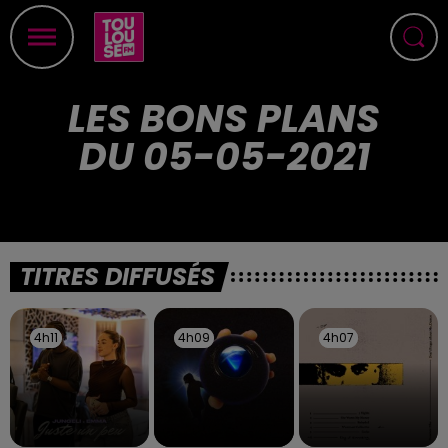
LES BONS PLANS
DU 05-05-2021
TITRES DIFFUSÉS
4h11
4h11
4h09
4h09
4h07
4h07