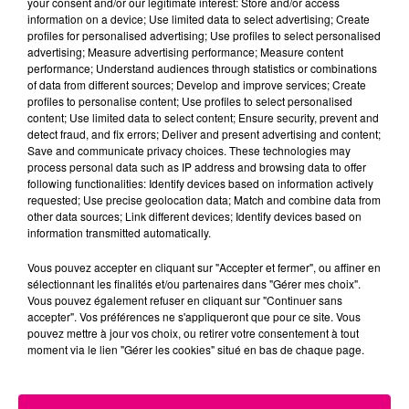
your consent and/or our legitimate interest: Store and/or access
information on a device; Use limited data to select advertising; Create
Cancer
Lion
Vierge
profiles for personalised advertising; Use profiles to select personalised
advertising; Measure advertising performance; Measure content
performance; Understand audiences through statistics or combinations
of data from different sources; Develop and improve services; Create
profiles to personalise content; Use profiles to select personalised
content; Use limited data to select content; Ensure security, prevent and
detect fraud, and fix errors; Deliver and present advertising and content;
Save and communicate privacy choices. These technologies may
process personal data such as IP address and browsing data to offer
following functionalities: Identify devices based on information actively
Balance
Scorpion
Sagittaire
requested; Use precise geolocation data; Match and combine data from
other data sources; Link different devices; Identify devices based on
information transmitted automatically.
Vous pouvez accepter en cliquant sur "Accepter et fermer", ou affiner en
sélectionnant les finalités et/ou partenaires dans "Gérer mes choix".
Vous pouvez également refuser en cliquant sur "Continuer sans
accepter". Vos préférences ne s'appliqueront que pour ce site. Vous
pouvez mettre à jour vos choix, ou retirer votre consentement à tout
moment via le lien "Gérer les cookies" situé en bas de chaque page.
Capricorne
Verseau
Poissons