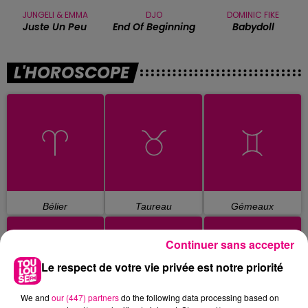
JUNGELI & EMMA
DJO
DOMINIC FIKE
Juste Un Peu
End Of Beginning
Babydoll
L'HOROSCOPE
Bélier
Taureau
Gémeaux
Continuer sans accepter
Le respect de votre vie privée est notre priorité
We and
our (447) partners
do the following data processing based on