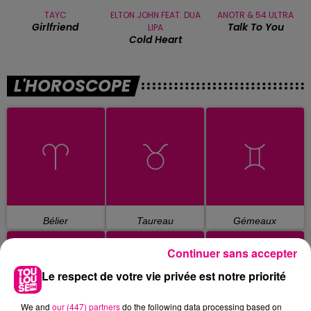
TAYC
ELTON JOHN FEAT. DUA
ANOTR & 54 ULTRA
Girlfriend
Talk To You
LIPA
Cold Heart
L'HOROSCOPE
Bélier
Taureau
Gémeaux
Continuer sans accepter
Le respect de votre vie privée est notre priorité
We and
our (447) partners
do the following data processing based on