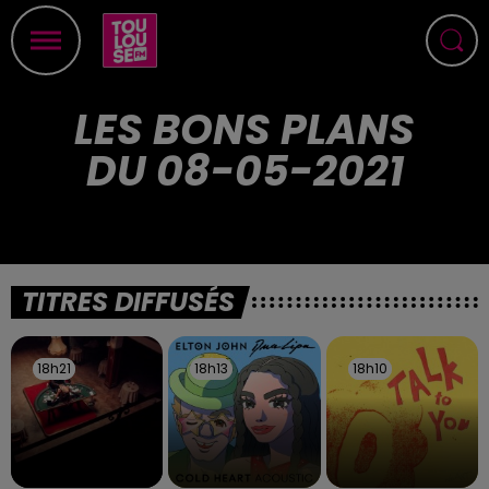
LES BONS PLANS
DU 08-05-2021
TITRES DIFFUSÉS
18h21
18h21
18h13
18h13
18h10
18h10