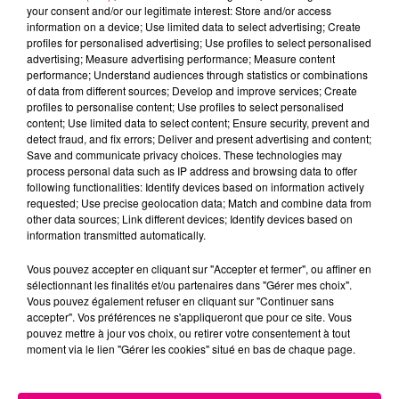
your consent and/or our legitimate interest: Store and/or access
information on a device; Use limited data to select advertising; Create
profiles for personalised advertising; Use profiles to select personalised
Cancer
Lion
Vierge
advertising; Measure advertising performance; Measure content
performance; Understand audiences through statistics or combinations
of data from different sources; Develop and improve services; Create
profiles to personalise content; Use profiles to select personalised
content; Use limited data to select content; Ensure security, prevent and
detect fraud, and fix errors; Deliver and present advertising and content;
Save and communicate privacy choices. These technologies may
process personal data such as IP address and browsing data to offer
following functionalities: Identify devices based on information actively
Balance
Scorpion
Sagittaire
requested; Use precise geolocation data; Match and combine data from
other data sources; Link different devices; Identify devices based on
information transmitted automatically.
Vous pouvez accepter en cliquant sur "Accepter et fermer", ou affiner en
sélectionnant les finalités et/ou partenaires dans "Gérer mes choix".
Vous pouvez également refuser en cliquant sur "Continuer sans
accepter". Vos préférences ne s'appliqueront que pour ce site. Vous
pouvez mettre à jour vos choix, ou retirer votre consentement à tout
moment via le lien "Gérer les cookies" situé en bas de chaque page.
Capricorne
Verseau
Poissons