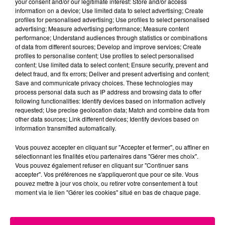
your consent and/or our legitimate interest: Store and/or access
information on a device; Use limited data to select advertising; Create
Cancer
Lion
Vierge
profiles for personalised advertising; Use profiles to select personalised
advertising; Measure advertising performance; Measure content
performance; Understand audiences through statistics or combinations
of data from different sources; Develop and improve services; Create
profiles to personalise content; Use profiles to select personalised
content; Use limited data to select content; Ensure security, prevent and
detect fraud, and fix errors; Deliver and present advertising and content;
Save and communicate privacy choices. These technologies may
process personal data such as IP address and browsing data to offer
following functionalities: Identify devices based on information actively
Balance
Scorpion
Sagittaire
requested; Use precise geolocation data; Match and combine data from
other data sources; Link different devices; Identify devices based on
information transmitted automatically.
Vous pouvez accepter en cliquant sur "Accepter et fermer", ou affiner en
sélectionnant les finalités et/ou partenaires dans "Gérer mes choix".
Vous pouvez également refuser en cliquant sur "Continuer sans
accepter". Vos préférences ne s'appliqueront que pour ce site. Vous
pouvez mettre à jour vos choix, ou retirer votre consentement à tout
moment via le lien "Gérer les cookies" situé en bas de chaque page.
Capricorne
Verseau
Poissons