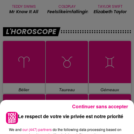
TEDDY SWIMS
COLDPLAY
TAYLOR SWIFT
Mr Know It All
Feelslikeimfallinginlove
Elizabeth Taylor
L'HOROSCOPE
Bélier
Taureau
Gémeaux
Continuer sans accepter
Le respect de votre vie privée est notre priorité
We and
our (447) partners
do the following data processing based on