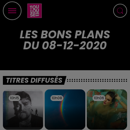
LES BONS PLANS
DU 08-12-2020
TITRES DIFFUSÉS
10h15
10h15
10h08
10h08
10h06
10h06