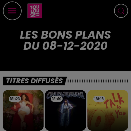
LES BONS PLANS
DU 08-12-2020
TITRES DIFFUSÉS
18h23
18h23
18h19
18h19
18h16
18h16