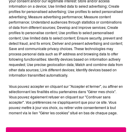
your consent and/or our legitimate interest: Store and/or access
information on a device; Use limited data to select advertising; Create
Cancer
Lion
Vierge
profiles for personalised advertising; Use profiles to select personalised
advertising; Measure advertising performance; Measure content
performance; Understand audiences through statistics or combinations
of data from different sources; Develop and improve services; Create
profiles to personalise content; Use profiles to select personalised
content; Use limited data to select content; Ensure security, prevent and
detect fraud, and fix errors; Deliver and present advertising and content;
Save and communicate privacy choices. These technologies may
process personal data such as IP address and browsing data to offer
following functionalities: Identify devices based on information actively
Balance
Scorpion
Sagittaire
requested; Use precise geolocation data; Match and combine data from
other data sources; Link different devices; Identify devices based on
information transmitted automatically.
Vous pouvez accepter en cliquant sur "Accepter et fermer", ou affiner en
sélectionnant les finalités et/ou partenaires dans "Gérer mes choix".
Vous pouvez également refuser en cliquant sur "Continuer sans
accepter". Vos préférences ne s'appliqueront que pour ce site. Vous
pouvez mettre à jour vos choix, ou retirer votre consentement à tout
moment via le lien "Gérer les cookies" situé en bas de chaque page.
Capricorne
Verseau
Poissons