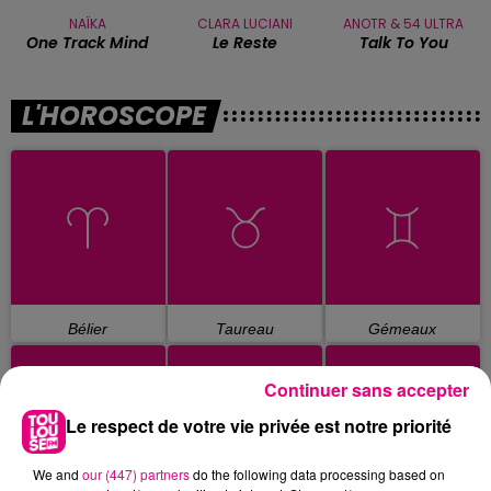
NAÏKA
CLARA LUCIANI
ANOTR & 54 ULTRA
One Track Mind
Le Reste
Talk To You
L'HOROSCOPE
Bélier
Taureau
Gémeaux
Continuer sans accepter
Le respect de votre vie privée est notre priorité
We and
our (447) partners
do the following data processing based on