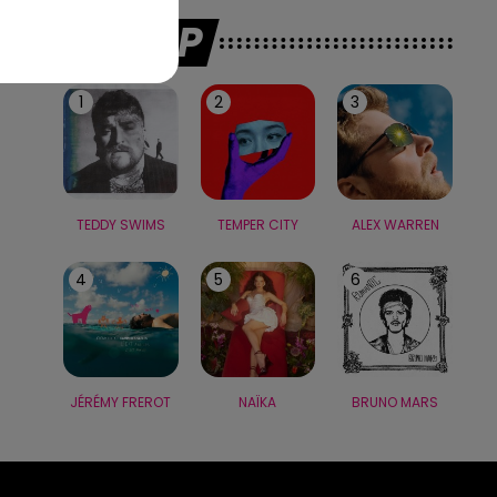
LE TOP
1
2
3
TEDDY SWIMS
TEMPER CITY
ALEX WARREN
4
5
6
JÉRÉMY FREROT
NAÏKA
BRUNO MARS