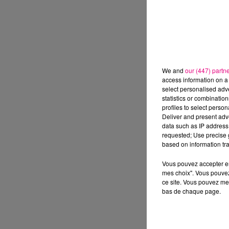
We and
our (447) partn
access information on a 
select personalised ad
statistics or combinatio
profiles to select person
Deliver and present adv
data such as IP address 
requested; Use precise g
based on information tra
Vous pouvez accepter en 
mes choix". Vous pouvez
ce site. Vous pouvez met
bas de chaque page.