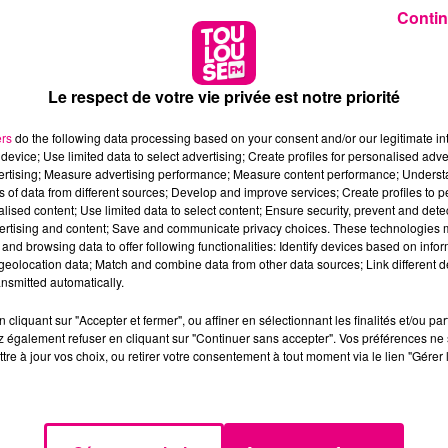
Contin
Le respect de votre vie privée est notre priorité
ers
do the following data processing based on your consent and/or our legitimate int
device; Use limited data to select advertising; Create profiles for personalised adver
vertising; Measure advertising performance; Measure content performance; Unders
ns of data from different sources; Develop and improve services; Create profiles to 
alised content; Use limited data to select content; Ensure security, prevent and detect
ertising and content; Save and communicate privacy choices. These technologies
and browsing data to offer following functionalities: Identify devices based on infor
eolocation data; Match and combine data from other data sources; Link different de
nsmitted automatically.
cliquant sur "Accepter et fermer", ou affiner en sélectionnant les finalités et/ou pa
 également refuser en cliquant sur "Continuer sans accepter". Vos préférences ne 
tre à jour vos choix, ou retirer votre consentement à tout moment via le lien "Gérer 