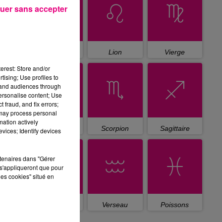
uer sans accepter
Cancer
Lion
Vierge
erest: Store and/or
tising; Use profiles to
tand audiences through
personalise content; Use
 fraud, and fix errors;
 may process personal
mation actively
Balance
Scorpion
Sagittaire
vices; Identify devices
rtenaires dans "Gérer
s'appliqueront que pour
les cookies" situé en
Capricorne
Verseau
Poissons