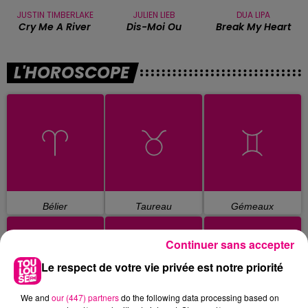
JUSTIN TIMBERLAKE
JULIEN LIEB
DUA LIPA
Cry Me A River
Dis-Moi Ou
Break My Heart
L'HOROSCOPE
Bélier
Taureau
Gémeaux
Continuer sans accepter
Le respect de votre vie privée est notre priorité
We and
our (447) partners
do the following data processing based on