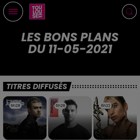
LES BONS PLANS
DU 11-05-2021
TITRES DIFFUSÉS
6h28
6h28
6h26
6h26
6h22
6h22