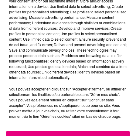
your consent and/or our legitimate interest: Store and/or access
information on a device; Use limited data to select advertising; Create
Cancer
Lion
Vierge
profiles for personalised advertising; Use profiles to select personalised
advertising; Measure advertising performance; Measure content
performance; Understand audiences through statistics or combinations
of data from different sources; Develop and improve services; Create
profiles to personalise content; Use profiles to select personalised
content; Use limited data to select content; Ensure security, prevent and
detect fraud, and fix errors; Deliver and present advertising and content;
Save and communicate privacy choices. These technologies may
process personal data such as IP address and browsing data to offer
following functionalities: Identify devices based on information actively
Balance
Scorpion
Sagittaire
requested; Use precise geolocation data; Match and combine data from
other data sources; Link different devices; Identify devices based on
information transmitted automatically.
Vous pouvez accepter en cliquant sur "Accepter et fermer", ou affiner en
sélectionnant les finalités et/ou partenaires dans "Gérer mes choix".
Vous pouvez également refuser en cliquant sur "Continuer sans
accepter". Vos préférences ne s'appliqueront que pour ce site. Vous
pouvez mettre à jour vos choix, ou retirer votre consentement à tout
moment via le lien "Gérer les cookies" situé en bas de chaque page.
Capricorne
Verseau
Poissons