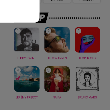
LE TOP
1
2
3
TEDDY SWIMS
ALEX WARREN
TEMPER CITY
4
5
6
JÉRÉMY FREROT
NAÏKA
BRUNO MARS