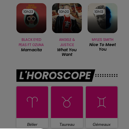
10h23
10h23
10h20
10h20
10h13
10h13
BLACK EYED
ANGELE &
MYLES SMITH
Nice To Meet
PEAS FT OZUNA
JUSTICE
You
Mamacita
What You
Want
L'HOROSCOPE
Bélier
Taureau
Gémeaux