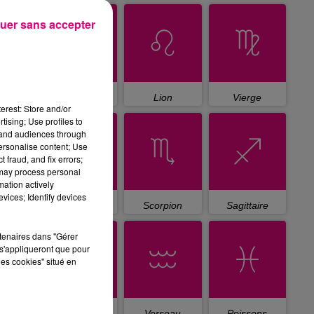
uer sans accepter
Cancer
Lion
Vierge
erest: Store and/or
tising; Use profiles to
tand audiences through
personalise content; Use
 fraud, and fix errors;
 may process personal
mation actively
vices; Identify devices
Balance
Scorpion
Sagittaire
rtenaires dans "Gérer
s'appliqueront que pour
les cookies" situé en
Capricorne
Verseau
Poissons