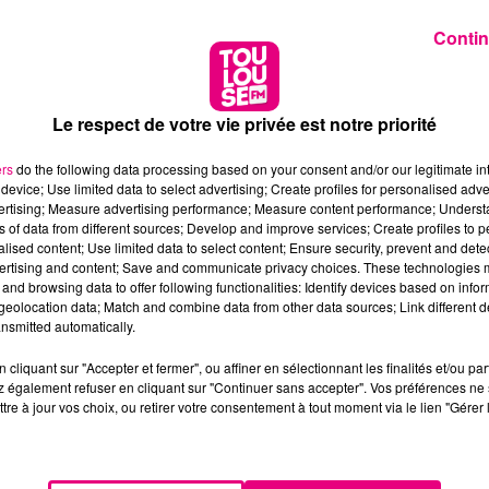
Contin
Le respect de votre vie privée est notre priorité
ers
do the following data processing based on your consent and/or our legitimate int
device; Use limited data to select advertising; Create profiles for personalised adver
vertising; Measure advertising performance; Measure content performance; Unders
ns of data from different sources; Develop and improve services; Create profiles to 
alised content; Use limited data to select content; Ensure security, prevent and detect
ertising and content; Save and communicate privacy choices. These technologies
and browsing data to offer following functionalities: Identify devices based on infor
eolocation data; Match and combine data from other data sources; Link different de
nsmitted automatically.
cliquant sur "Accepter et fermer", ou affiner en sélectionnant les finalités et/ou pa
 également refuser en cliquant sur "Continuer sans accepter". Vos préférences ne 
tre à jour vos choix, ou retirer votre consentement à tout moment via le lien "Gérer 