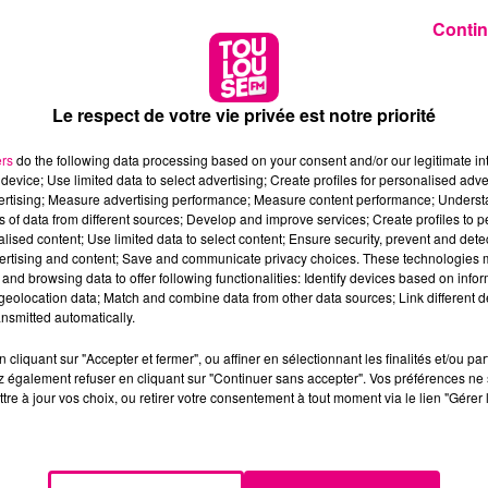
Contin
Le respect de votre vie privée est notre priorité
ers
do the following data processing based on your consent and/or our legitimate int
device; Use limited data to select advertising; Create profiles for personalised adver
vertising; Measure advertising performance; Measure content performance; Unders
ns of data from different sources; Develop and improve services; Create profiles to 
alised content; Use limited data to select content; Ensure security, prevent and detect
ertising and content; Save and communicate privacy choices. These technologies
and browsing data to offer following functionalities: Identify devices based on infor
eolocation data; Match and combine data from other data sources; Link different de
nsmitted automatically.
cliquant sur "Accepter et fermer", ou affiner en sélectionnant les finalités et/ou pa
 également refuser en cliquant sur "Continuer sans accepter". Vos préférences ne 
tre à jour vos choix, ou retirer votre consentement à tout moment via le lien "Gérer 