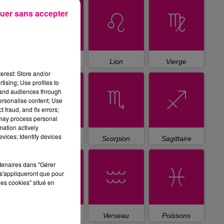
uer sans accepter
Cancer
Lion
Vierge
erest: Store and/or
tising; Use profiles to
tand audiences through
personalise content; Use
 fraud, and fix errors;
 may process personal
mation actively
vices; Identify devices
Balance
Scorpion
Sagittaire
rtenaires dans "Gérer
s'appliqueront que pour
les cookies" situé en
Capricorne
Verseau
Poissons