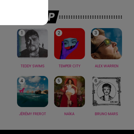
LE TOP
1
2
3
TEDDY SWIMS
TEMPER CITY
ALEX WARREN
4
5
6
JÉRÉMY FREROT
NAÏKA
BRUNO MARS