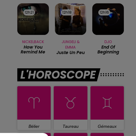
12h21
12h21
12h18
12h18
12h16
12h16
NICKELBACK
JUNGELI &
DJO
How You
End Of
EMMA
Remind Me
Beginning
Juste Un Peu
L'HOROSCOPE
Bélier
Taureau
Gémeaux