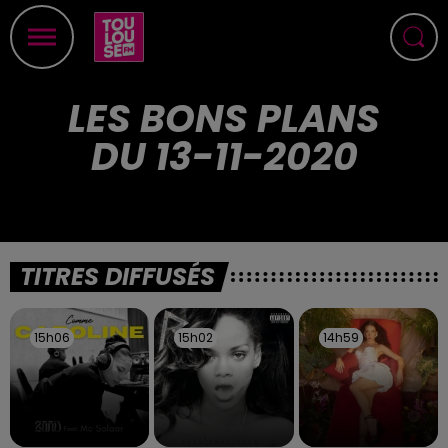
LES BONS PLANS
DU 13-11-2020
TITRES DIFFUSÉS
15h06
15h06
15h02
15h02
14h59
14h59