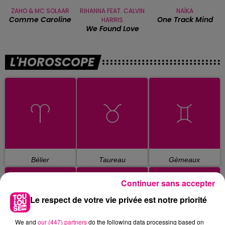
ZAHO & MC SOLAAR
RIHANNA FEAT. CALVIN
NAÏKA
Comme Caroline
One Track Mind
HARRIS
We Found Love
L'HOROSCOPE
Bélier
Taureau
Gémeaux
Continuer sans accepter
Le respect de votre vie privée est notre priorité
We and
our (447) partners
do the following data processing based on