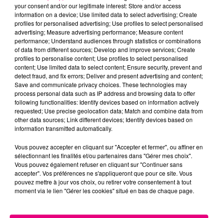
your consent and/or our legitimate interest: Store and/or access
information on a device; Use limited data to select advertising; Create
profiles for personalised advertising; Use profiles to select personalised
Cancer
Lion
Vierge
advertising; Measure advertising performance; Measure content
performance; Understand audiences through statistics or combinations
of data from different sources; Develop and improve services; Create
profiles to personalise content; Use profiles to select personalised
content; Use limited data to select content; Ensure security, prevent and
detect fraud, and fix errors; Deliver and present advertising and content;
Save and communicate privacy choices. These technologies may
process personal data such as IP address and browsing data to offer
following functionalities: Identify devices based on information actively
Balance
Scorpion
Sagittaire
requested; Use precise geolocation data; Match and combine data from
other data sources; Link different devices; Identify devices based on
information transmitted automatically.
Vous pouvez accepter en cliquant sur "Accepter et fermer", ou affiner en
sélectionnant les finalités et/ou partenaires dans "Gérer mes choix".
Vous pouvez également refuser en cliquant sur "Continuer sans
accepter". Vos préférences ne s'appliqueront que pour ce site. Vous
pouvez mettre à jour vos choix, ou retirer votre consentement à tout
moment via le lien "Gérer les cookies" situé en bas de chaque page.
Capricorne
Verseau
Poissons