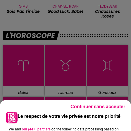
GIMS
CHAPPELL ROAN
TEDDYBEAR
Sois Pas Timide
Good Luck, Babe!
Chaussures
Roses
L'HOROSCOPE
Bélier
Taureau
Gémeaux
Continuer sans accepter
Le respect de votre vie privée est notre priorité
We and
our (447) partners
do the following data processing based on