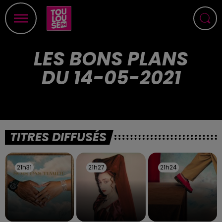
LES BONS PLANS
DU 14-05-2021
TITRES DIFFUSÉS
21h31
21h31
21h27
21h27
21h24
21h24