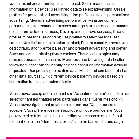
your consent and/or our legitimate interest: Store and/or access
information on a device; Use limited data to select advertising; Create
Cancer
Lion
Vierge
profiles for personalised advertising; Use profiles to select personalised
advertising; Measure advertising performance; Measure content
performance; Understand audiences through statistics or combinations
of data from different sources; Develop and improve services; Create
profiles to personalise content; Use profiles to select personalised
content; Use limited data to select content; Ensure security, prevent and
detect fraud, and fix errors; Deliver and present advertising and content;
Save and communicate privacy choices. These technologies may
process personal data such as IP address and browsing data to offer
following functionalities: Identify devices based on information actively
Balance
Scorpion
Sagittaire
requested; Use precise geolocation data; Match and combine data from
other data sources; Link different devices; Identify devices based on
information transmitted automatically.
Vous pouvez accepter en cliquant sur "Accepter et fermer", ou affiner en
sélectionnant les finalités et/ou partenaires dans "Gérer mes choix".
Vous pouvez également refuser en cliquant sur "Continuer sans
accepter". Vos préférences ne s'appliqueront que pour ce site. Vous
pouvez mettre à jour vos choix, ou retirer votre consentement à tout
moment via le lien "Gérer les cookies" situé en bas de chaque page.
Capricorne
Verseau
Poissons