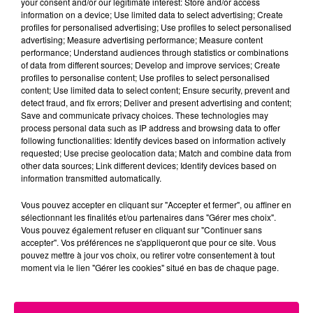
your consent and/or our legitimate interest: Store and/or access
information on a device; Use limited data to select advertising; Create
Cancer
Lion
Vierge
profiles for personalised advertising; Use profiles to select personalised
advertising; Measure advertising performance; Measure content
performance; Understand audiences through statistics or combinations
of data from different sources; Develop and improve services; Create
profiles to personalise content; Use profiles to select personalised
content; Use limited data to select content; Ensure security, prevent and
detect fraud, and fix errors; Deliver and present advertising and content;
Save and communicate privacy choices. These technologies may
process personal data such as IP address and browsing data to offer
following functionalities: Identify devices based on information actively
Balance
Scorpion
Sagittaire
requested; Use precise geolocation data; Match and combine data from
other data sources; Link different devices; Identify devices based on
information transmitted automatically.
Vous pouvez accepter en cliquant sur "Accepter et fermer", ou affiner en
sélectionnant les finalités et/ou partenaires dans "Gérer mes choix".
Vous pouvez également refuser en cliquant sur "Continuer sans
accepter". Vos préférences ne s'appliqueront que pour ce site. Vous
pouvez mettre à jour vos choix, ou retirer votre consentement à tout
moment via le lien "Gérer les cookies" situé en bas de chaque page.
Capricorne
Verseau
Poissons