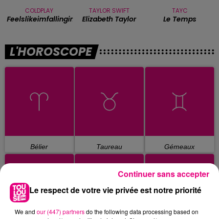
COLDPLAY
TAYLOR SWIFT
TAYC
Feelslikeimfallinginlove
Elizabeth Taylor
Le Temps
L'HOROSCOPE
Bélier
Taureau
Gémeaux
Continuer sans accepter
Le respect de votre vie privée est notre priorité
We and
our (447) partners
do the following data processing based on