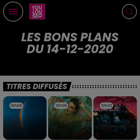
LES BONS PLANS
DU 14-12-2020
TITRES DIFFUSÉS
10h08
10h08
10h06
10h06
10h03
10h03