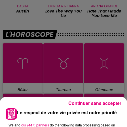
DASHA
EMINEM & RIHANNA
ARIANA GRANDE
Austin
Love The Way You
Hate That I Made
Lie
You Love Me
L'HOROSCOPE
Bélier
Taureau
Gémeaux
Continuer sans accepter
Le respect de votre vie privée est notre priorité
We and
our (447) partners
do the following data processing based on