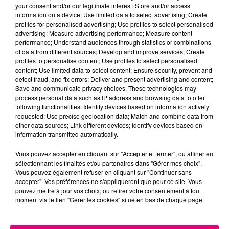
your consent and/or our legitimate interest: Store and/or access
information on a device; Use limited data to select advertising; Create
Cancer
Lion
Vierge
profiles for personalised advertising; Use profiles to select personalised
advertising; Measure advertising performance; Measure content
performance; Understand audiences through statistics or combinations
of data from different sources; Develop and improve services; Create
profiles to personalise content; Use profiles to select personalised
content; Use limited data to select content; Ensure security, prevent and
detect fraud, and fix errors; Deliver and present advertising and content;
Save and communicate privacy choices. These technologies may
process personal data such as IP address and browsing data to offer
following functionalities: Identify devices based on information actively
Balance
Scorpion
Sagittaire
requested; Use precise geolocation data; Match and combine data from
other data sources; Link different devices; Identify devices based on
information transmitted automatically.
Vous pouvez accepter en cliquant sur "Accepter et fermer", ou affiner en
sélectionnant les finalités et/ou partenaires dans "Gérer mes choix".
Vous pouvez également refuser en cliquant sur "Continuer sans
accepter". Vos préférences ne s'appliqueront que pour ce site. Vous
pouvez mettre à jour vos choix, ou retirer votre consentement à tout
moment via le lien "Gérer les cookies" situé en bas de chaque page.
Capricorne
Verseau
Poissons