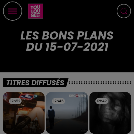
LES BONS PLANS
DU 15-07-2021
TITRES DIFFUSÉS
12h52
12h52
12h46
12h46
12h42
12h42