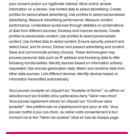
your consent and/or our legitimate interest: Store and/or access
information on a device; Use limited data to select advertising; Create
profiles for personalised advertising; Use profiles to select personalised
Cancer
Lion
Vierge
advertising; Measure advertising performance; Measure content
performance; Understand audiences through statistics or combinations
of data from different sources; Develop and improve services; Create
profiles to personalise content; Use profiles to select personalised
content; Use limited data to select content; Ensure security, prevent and
detect fraud, and fix errors; Deliver and present advertising and content;
Save and communicate privacy choices. These technologies may
process personal data such as IP address and browsing data to offer
following functionalities: Identify devices based on information actively
Balance
Scorpion
Sagittaire
requested; Use precise geolocation data; Match and combine data from
other data sources; Link different devices; Identify devices based on
information transmitted automatically.
Vous pouvez accepter en cliquant sur "Accepter et fermer", ou affiner en
sélectionnant les finalités et/ou partenaires dans "Gérer mes choix".
Vous pouvez également refuser en cliquant sur "Continuer sans
accepter". Vos préférences ne s'appliqueront que pour ce site. Vous
pouvez mettre à jour vos choix, ou retirer votre consentement à tout
moment via le lien "Gérer les cookies" situé en bas de chaque page.
Capricorne
Verseau
Poissons