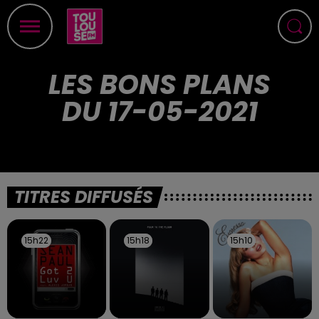
LES BONS PLANS
DU 17-05-2021
TITRES DIFFUSÉS
15h22
15h22
15h18
15h18
15h10
15h10