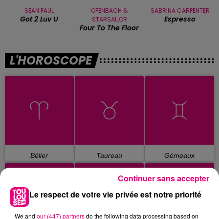
SEAN PAUL
OFENBACH &
SABRINA CARPENTER
Got 2 Luv U
Espresso
STARSAILOR
Four To The Floor
L'HOROSCOPE
Bélier
Taureau
Gémeaux
Continuer sans accepter
Le respect de votre vie privée est notre priorité
We and
our (447) partners
do the following data processing based on