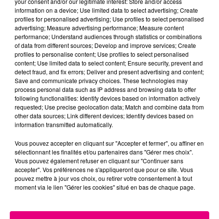
your consent and/or our legitimate interest: Store and/or access
information on a device; Use limited data to select advertising; Create
Cancer
Lion
Vierge
profiles for personalised advertising; Use profiles to select personalised
advertising; Measure advertising performance; Measure content
performance; Understand audiences through statistics or combinations
of data from different sources; Develop and improve services; Create
profiles to personalise content; Use profiles to select personalised
content; Use limited data to select content; Ensure security, prevent and
detect fraud, and fix errors; Deliver and present advertising and content;
Save and communicate privacy choices. These technologies may
process personal data such as IP address and browsing data to offer
following functionalities: Identify devices based on information actively
Balance
Scorpion
Sagittaire
requested; Use precise geolocation data; Match and combine data from
other data sources; Link different devices; Identify devices based on
information transmitted automatically.
Vous pouvez accepter en cliquant sur "Accepter et fermer", ou affiner en
sélectionnant les finalités et/ou partenaires dans "Gérer mes choix".
Vous pouvez également refuser en cliquant sur "Continuer sans
accepter". Vos préférences ne s'appliqueront que pour ce site. Vous
pouvez mettre à jour vos choix, ou retirer votre consentement à tout
moment via le lien "Gérer les cookies" situé en bas de chaque page.
Capricorne
Verseau
Poissons