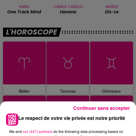
NAÏKA
CAMILA CABELLO
ANGELE
One Track Mind
Havana
Dis-Le
L'HOROSCOPE
Bélier
Taureau
Gémeaux
Continuer sans accepter
Le respect de votre vie privée est notre priorité
We and
our (447) partners
do the following data processing based on