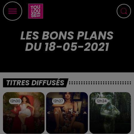
LES BONS PLANS
DU 18-05-2021
TITRES DIFFUSÉS
12h30
12h30
12h27
12h27
12h24
12h24