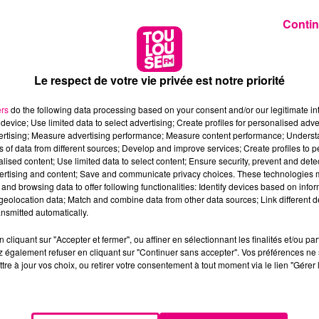
Contin
Le respect de votre vie privée est notre priorité
ers
do the following data processing based on your consent and/or our legitimate int
device; Use limited data to select advertising; Create profiles for personalised adver
vertising; Measure advertising performance; Measure content performance; Unders
ns of data from different sources; Develop and improve services; Create profiles to 
alised content; Use limited data to select content; Ensure security, prevent and detect
ertising and content; Save and communicate privacy choices. These technologies
and browsing data to offer following functionalities: Identify devices based on infor
eolocation data; Match and combine data from other data sources; Link different de
nsmitted automatically.
cliquant sur "Accepter et fermer", ou affiner en sélectionnant les finalités et/ou pa
 également refuser en cliquant sur "Continuer sans accepter". Vos préférences ne 
tre à jour vos choix, ou retirer votre consentement à tout moment via le lien "Gérer 