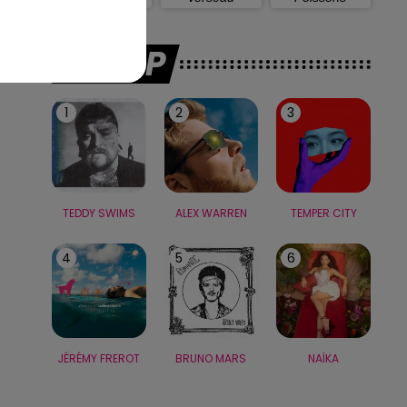
LE TOP
1
2
3
TEDDY SWIMS
ALEX WARREN
TEMPER CITY
4
5
6
JÉRÉMY FREROT
BRUNO MARS
NAÏKA