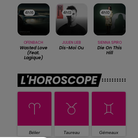
4h16
4h16
4h13
4h13
4h10
4h10
OFENBACH
JULIEN LIEB
SIENNA SPIRO
Wasted Love
Dis-Moi Ou
Die On This
(feat.
Hill
Lagique)
L'HOROSCOPE
Bélier
Taureau
Gémeaux