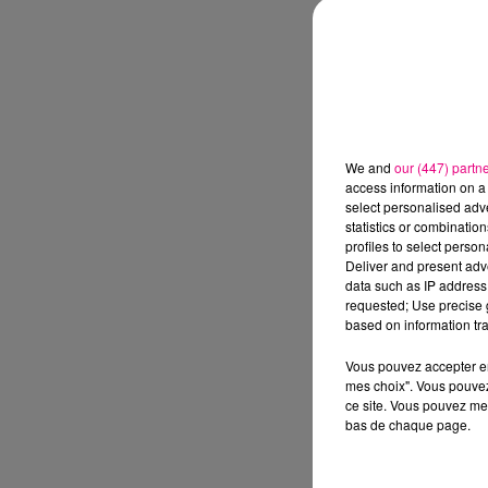
We and
our (447) partn
access information on a 
select personalised ad
statistics or combinatio
profiles to select person
Deliver and present adv
data such as IP address 
requested; Use precise g
based on information tra
Vous pouvez accepter en 
mes choix". Vous pouvez
ce site. Vous pouvez met
bas de chaque page.