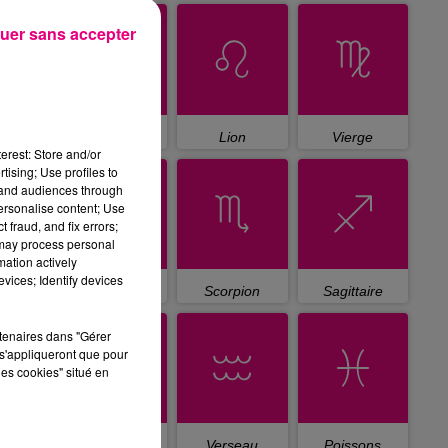
uer sans accepter
Cancer
Lion
Vierge
erest: Store and/or
tising; Use profiles to
tand audiences through
personalise content; Use
 fraud, and fix errors;
 may process personal
mation actively
vices; Identify devices
Balance
Scorpion
Sagittaire
rtenaires dans "Gérer
s'appliqueront que pour
les cookies" situé en
Capricorne
Verseau
Poissons