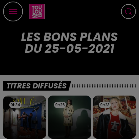
LES BONS PLANS
DU 25-05-2021
TITRES DIFFUSÉS
9h34
9h34
9h26
9h26
9h23
9h23