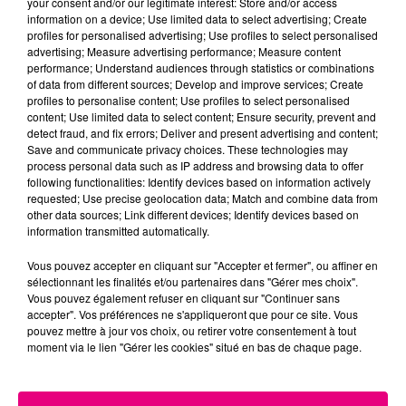
your consent and/or our legitimate interest: Store and/or access
information on a device; Use limited data to select advertising; Create
Cancer
Lion
Vierge
profiles for personalised advertising; Use profiles to select personalised
advertising; Measure advertising performance; Measure content
performance; Understand audiences through statistics or combinations
of data from different sources; Develop and improve services; Create
profiles to personalise content; Use profiles to select personalised
content; Use limited data to select content; Ensure security, prevent and
detect fraud, and fix errors; Deliver and present advertising and content;
Save and communicate privacy choices. These technologies may
process personal data such as IP address and browsing data to offer
following functionalities: Identify devices based on information actively
Balance
Scorpion
Sagittaire
requested; Use precise geolocation data; Match and combine data from
other data sources; Link different devices; Identify devices based on
information transmitted automatically.
Vous pouvez accepter en cliquant sur "Accepter et fermer", ou affiner en
sélectionnant les finalités et/ou partenaires dans "Gérer mes choix".
Vous pouvez également refuser en cliquant sur "Continuer sans
accepter". Vos préférences ne s'appliqueront que pour ce site. Vous
pouvez mettre à jour vos choix, ou retirer votre consentement à tout
moment via le lien "Gérer les cookies" situé en bas de chaque page.
Capricorne
Verseau
Poissons