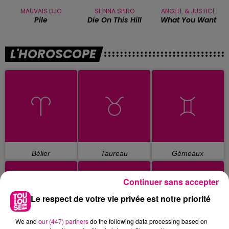
MAUVAIS DJO
SIENNA SPIRO
ANGELE & JUSTICE
Pile
Die On This Hill
What You Want
L'HOROSCOPE
Bélier
Taureau
Gémeaux
Continuer sans accepter
Le respect de votre vie privée est notre priorité
We and
our (447) partners
do the following data processing based on