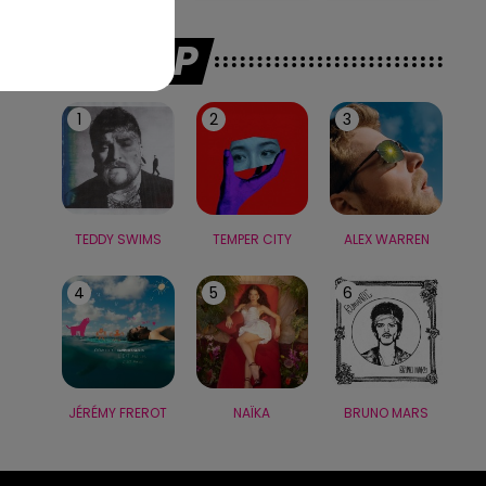
LE TOP
1
2
3
TEDDY SWIMS
TEMPER CITY
ALEX WARREN
4
5
6
JÉRÉMY FREROT
NAÏKA
BRUNO MARS