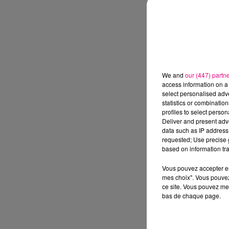
We and
our (447) partn
access information on a 
select personalised ad
statistics or combinatio
profiles to select person
Deliver and present adv
data such as IP address 
requested; Use precise g
based on information tra
Vous pouvez accepter en 
mes choix". Vous pouvez
ce site. Vous pouvez met
bas de chaque page.