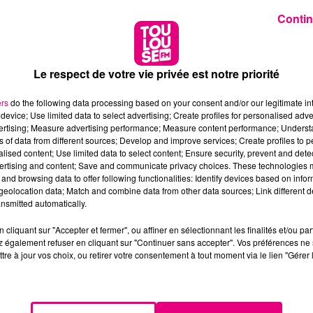
Contin
Le respect de votre vie privée est notre priorité
ers
do the following data processing based on your consent and/or our legitimate int
device; Use limited data to select advertising; Create profiles for personalised adver
vertising; Measure advertising performance; Measure content performance; Unders
ns of data from different sources; Develop and improve services; Create profiles to 
alised content; Use limited data to select content; Ensure security, prevent and detect
ertising and content; Save and communicate privacy choices. These technologies
and browsing data to offer following functionalities: Identify devices based on infor
eolocation data; Match and combine data from other data sources; Link different de
nsmitted automatically.
cliquant sur "Accepter et fermer", ou affiner en sélectionnant les finalités et/ou pa
 également refuser en cliquant sur "Continuer sans accepter". Vos préférences ne 
tre à jour vos choix, ou retirer votre consentement à tout moment via le lien "Gérer 