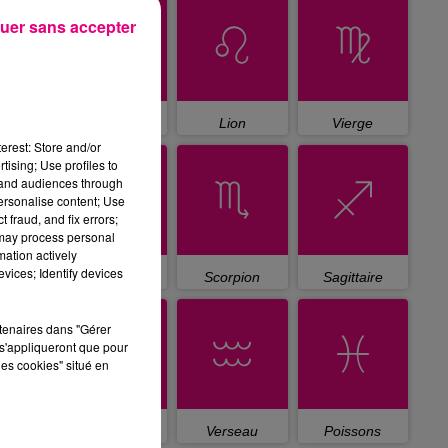
uer sans accepter
Cancer
Lion
Vierge
erest: Store and/or
tising; Use profiles to
tand audiences through
personalise content; Use
 fraud, and fix errors;
 may process personal
mation actively
vices; Identify devices
Balance
Scorpion
Sagittaire
rtenaires dans "Gérer
s'appliqueront que pour
les cookies" situé en
Capricorne
Verseau
Poissons