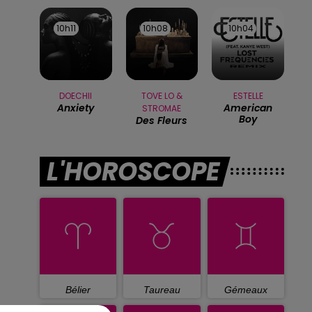
10h11
10h11
10h08
10h08
10h04
10h04
DOECHII
TOVE LO &
ESTELLE
Anxiety
American
STROMAE
Boy
Des Fleurs
L'HOROSCOPE
Bélier
Taureau
Gémeaux