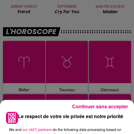
JEREMY FREROT
SEPTEMBER
MARTIN SOLVEIG
Frerot
Cry For You
Madan
L'HOROSCOPE
Bélier
Taureau
Gémeaux
Continuer sans accepter
Le respect de votre vie privée est notre priorité
We and
our (447) partners
do the following data processing based on