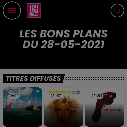
LES BONS PLANS
DU 28-05-2021
TITRES DIFFUSÉS
0h00
0h00
23h57
23h57
23h54
23h54