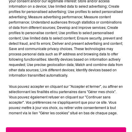
your consent and/or our legitimate interest: Store and/or access
information on a device; Use limited data to select advertising; Create
Cancer
Lion
Vierge
profiles for personalised advertising; Use profiles to select personalised
advertising; Measure advertising performance; Measure content
performance; Understand audiences through statistics or combinations
of data from different sources; Develop and improve services; Create
profiles to personalise content; Use profiles to select personalised
content; Use limited data to select content; Ensure security, prevent and
detect fraud, and fix errors; Deliver and present advertising and content;
Save and communicate privacy choices. These technologies may
process personal data such as IP address and browsing data to offer
following functionalities: Identify devices based on information actively
Balance
Scorpion
Sagittaire
requested; Use precise geolocation data; Match and combine data from
other data sources; Link different devices; Identify devices based on
information transmitted automatically.
Vous pouvez accepter en cliquant sur "Accepter et fermer", ou affiner en
sélectionnant les finalités et/ou partenaires dans "Gérer mes choix".
Vous pouvez également refuser en cliquant sur "Continuer sans
accepter". Vos préférences ne s'appliqueront que pour ce site. Vous
pouvez mettre à jour vos choix, ou retirer votre consentement à tout
moment via le lien "Gérer les cookies" situé en bas de chaque page.
Capricorne
Verseau
Poissons