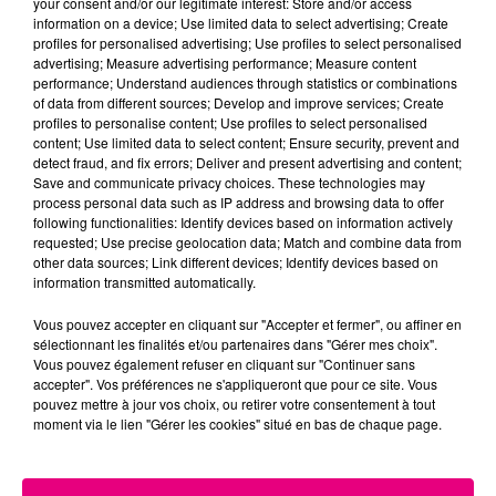
your consent and/or our legitimate interest: Store and/or access
information on a device; Use limited data to select advertising; Create
Cancer
Lion
Vierge
profiles for personalised advertising; Use profiles to select personalised
advertising; Measure advertising performance; Measure content
performance; Understand audiences through statistics or combinations
of data from different sources; Develop and improve services; Create
profiles to personalise content; Use profiles to select personalised
content; Use limited data to select content; Ensure security, prevent and
detect fraud, and fix errors; Deliver and present advertising and content;
Save and communicate privacy choices. These technologies may
process personal data such as IP address and browsing data to offer
following functionalities: Identify devices based on information actively
Balance
Scorpion
Sagittaire
requested; Use precise geolocation data; Match and combine data from
other data sources; Link different devices; Identify devices based on
information transmitted automatically.
Vous pouvez accepter en cliquant sur "Accepter et fermer", ou affiner en
sélectionnant les finalités et/ou partenaires dans "Gérer mes choix".
Vous pouvez également refuser en cliquant sur "Continuer sans
accepter". Vos préférences ne s'appliqueront que pour ce site. Vous
pouvez mettre à jour vos choix, ou retirer votre consentement à tout
moment via le lien "Gérer les cookies" situé en bas de chaque page.
Capricorne
Verseau
Poissons