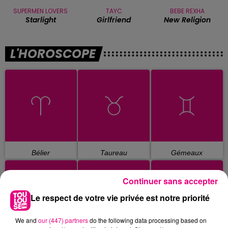
SUPERMEN LOVERS
TAYC
BEBE REXHA
Starlight
Girlfriend
New Religion
L'HOROSCOPE
Bélier
Taureau
Gémeaux
Continuer sans accepter
Le respect de votre vie privée est notre priorité
We and
our (447) partners
do the following data processing based on