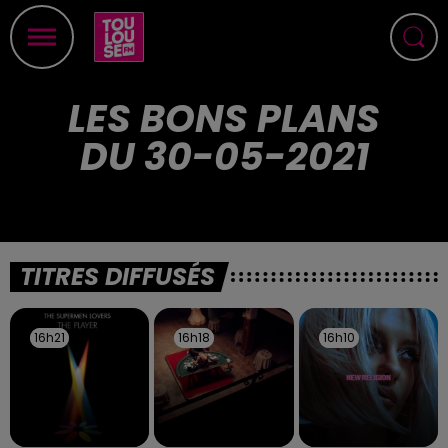
LES BONS PLANS
DU 30-05-2021
TITRES DIFFUSÉS
16h21
16h21
16h18
16h18
16h10
16h10