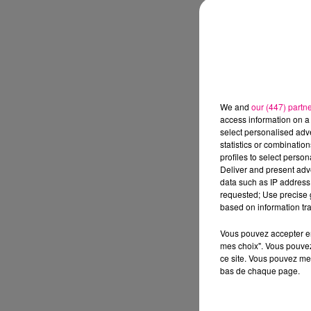
We and
our (447) partn
access information on a 
select personalised ad
statistics or combinatio
profiles to select person
Deliver and present adv
data such as IP address 
requested; Use precise g
based on information tra
Vous pouvez accepter en 
mes choix". Vous pouvez
ce site. Vous pouvez met
bas de chaque page.