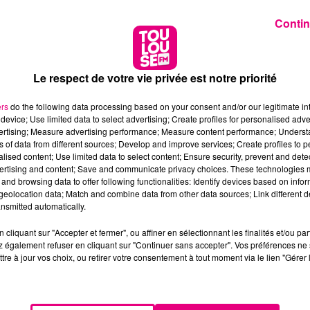
Contin
Le respect de votre vie privée est notre priorité
ers
do the following data processing based on your consent and/or our legitimate int
device; Use limited data to select advertising; Create profiles for personalised adver
vertising; Measure advertising performance; Measure content performance; Unders
ns of data from different sources; Develop and improve services; Create profiles to 
alised content; Use limited data to select content; Ensure security, prevent and detect
ertising and content; Save and communicate privacy choices. These technologies
and browsing data to offer following functionalities: Identify devices based on infor
eolocation data; Match and combine data from other data sources; Link different de
nsmitted automatically.
cliquant sur "Accepter et fermer", ou affiner en sélectionnant les finalités et/ou pa
 également refuser en cliquant sur "Continuer sans accepter". Vos préférences ne 
tre à jour vos choix, ou retirer votre consentement à tout moment via le lien "Gérer 