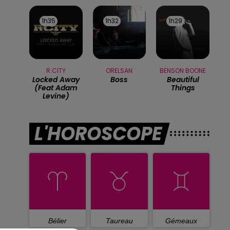
1h35
1h35
1h32
1h32
1h29
1h29
R.CITY
ORELSAN
BENSON BOONE
Locked Away
Boss
Beautiful
(feat Adam
Things
Levine)
L'HOROSCOPE
Bélier
Taureau
Gémeaux