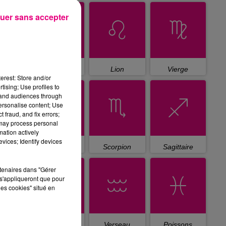
uer sans accepter
Cancer
Lion
Vierge
erest: Store and/or
tising; Use profiles to
tand audiences through
personalise content; Use
 fraud, and fix errors;
 may process personal
mation actively
vices; Identify devices
Balance
Scorpion
Sagittaire
rtenaires dans "Gérer
s'appliqueront que pour
les cookies" situé en
Capricorne
Verseau
Poissons