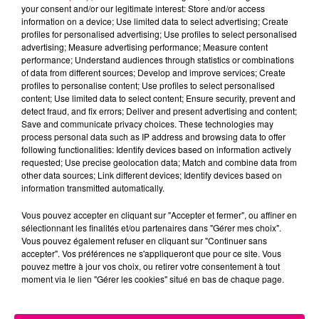
your consent and/or our legitimate interest: Store and/or access
information on a device; Use limited data to select advertising; Create
profiles for personalised advertising; Use profiles to select personalised
Cancer
Lion
Vierge
advertising; Measure advertising performance; Measure content
performance; Understand audiences through statistics or combinations
of data from different sources; Develop and improve services; Create
profiles to personalise content; Use profiles to select personalised
content; Use limited data to select content; Ensure security, prevent and
detect fraud, and fix errors; Deliver and present advertising and content;
Save and communicate privacy choices. These technologies may
process personal data such as IP address and browsing data to offer
following functionalities: Identify devices based on information actively
Balance
Scorpion
Sagittaire
requested; Use precise geolocation data; Match and combine data from
other data sources; Link different devices; Identify devices based on
information transmitted automatically.
Vous pouvez accepter en cliquant sur "Accepter et fermer", ou affiner en
sélectionnant les finalités et/ou partenaires dans "Gérer mes choix".
Vous pouvez également refuser en cliquant sur "Continuer sans
accepter". Vos préférences ne s'appliqueront que pour ce site. Vous
pouvez mettre à jour vos choix, ou retirer votre consentement à tout
moment via le lien "Gérer les cookies" situé en bas de chaque page.
Capricorne
Verseau
Poissons