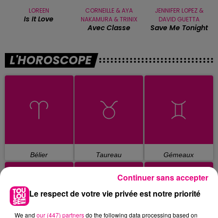
LOREEN
CORNEILLE & AYA
JENNIFER LOPEZ &
Is It Love
NAKAMURA & TRINIX
DAVID GUETTA
Avec Classe
Save Me Tonight
L'HOROSCOPE
Bélier
Taureau
Gémeaux
Continuer sans accepter
Le respect de votre vie privée est notre priorité
We and
our (447) partners
do the following data processing based on