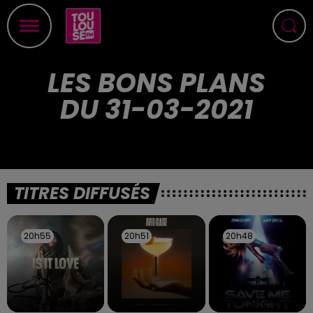
LES BONS PLANS
DU 31-03-2021
TITRES DIFFUSÉS
20h55
20h55
20h51
20h51
20h48
20h48