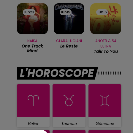
18h23
18h23
18h19
18h19
18h16
18h16
NAÏKA
CLARA LUCIANI
ANOTR & 54
One Track
Le Reste
ULTRA
Mind
Talk To You
L'HOROSCOPE
Bélier
Taureau
Gémeaux