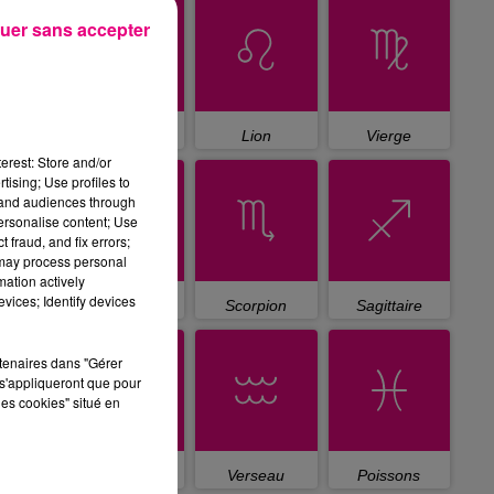
uer sans accepter
Cancer
Lion
Vierge
erest: Store and/or
tising; Use profiles to
tand audiences through
personalise content; Use
 fraud, and fix errors;
 may process personal
mation actively
vices; Identify devices
Balance
Scorpion
Sagittaire
rtenaires dans "Gérer
s'appliqueront que pour
les cookies" situé en
Capricorne
Verseau
Poissons