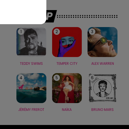
LE TOP
1
2
3
TEDDY SWIMS
TEMPER CITY
ALEX WARREN
4
5
6
JÉRÉMY FREROT
NAÏKA
BRUNO MARS