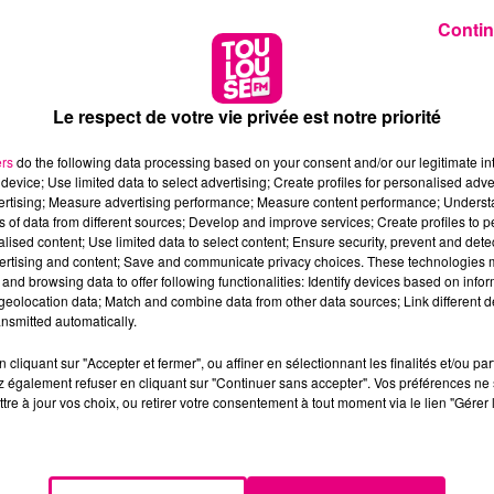
Contin
Le respect de votre vie privée est notre priorité
ers
do the following data processing based on your consent and/or our legitimate int
device; Use limited data to select advertising; Create profiles for personalised adver
vertising; Measure advertising performance; Measure content performance; Unders
ns of data from different sources; Develop and improve services; Create profiles to 
alised content; Use limited data to select content; Ensure security, prevent and detect
ertising and content; Save and communicate privacy choices. These technologies
and browsing data to offer following functionalities: Identify devices based on infor
eolocation data; Match and combine data from other data sources; Link different de
nsmitted automatically.
cliquant sur "Accepter et fermer", ou affiner en sélectionnant les finalités et/ou pa
 également refuser en cliquant sur "Continuer sans accepter". Vos préférences ne 
tre à jour vos choix, ou retirer votre consentement à tout moment via le lien "Gérer 