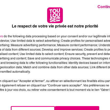
Contin
Le respect de votre vie privée est notre priorité
ers
do the following data processing based on your consent and/or our legitimate int
device; Use limited data to select advertising; Create profiles for personalised adver
vertising; Measure advertising performance; Measure content performance; Unders
ns of data from different sources; Develop and improve services; Create profiles to 
alised content; Use limited data to select content; Ensure security, prevent and detect
ertising and content; Save and communicate privacy choices. These technologies
and browsing data to offer following functionalities: Identify devices based on infor
eolocation data; Match and combine data from other data sources; Link different de
nsmitted automatically.
cliquant sur "Accepter et fermer", ou affiner en sélectionnant les finalités et/ou pa
 également refuser en cliquant sur "Continuer sans accepter". Vos préférences ne 
tre à jour vos choix, ou retirer votre consentement à tout moment via le lien "Gérer 