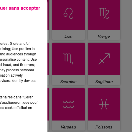
uer sans accepter
Cancer
Lion
Vierge
erest: Store and/or
tising; Use profiles to
tand audiences through
personalise content; Use
 fraud, and fix errors;
 may process personal
mation actively
vices; Identify devices
Balance
Scorpion
Sagittaire
rtenaires dans "Gérer
s'appliqueront que pour
les cookies" situé en
Capricorne
Verseau
Poissons