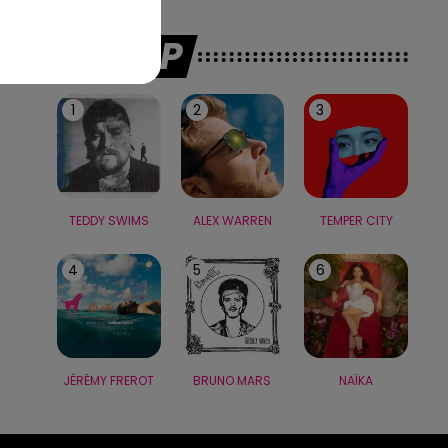
LE TOP
1
2
3
TEDDY SWIMS
ALEX WARREN
TEMPER CITY
4
5
6
JÉRÉMY FREROT
BRUNO MARS
NAÏKA