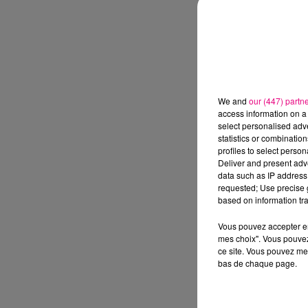
We and
our (447) partn
access information on a 
select personalised ad
statistics or combinatio
profiles to select person
Deliver and present adv
data such as IP address 
requested; Use precise g
based on information tra
Vous pouvez accepter en 
mes choix". Vous pouvez
ce site. Vous pouvez met
bas de chaque page.