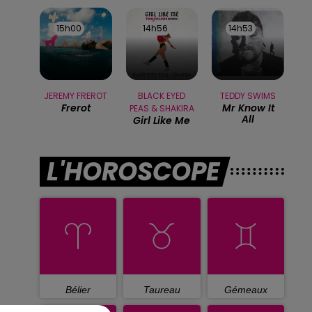
15h00
15h00
14h56
14h56
14h53
14h53
JEREMY FREROT
BLACK EYED
TEDDY SWIMS
Frerot
Mr Know It
PEAS & SHAKIRA
All
Girl Like Me
L'HOROSCOPE
Bélier
Taureau
Gémeaux