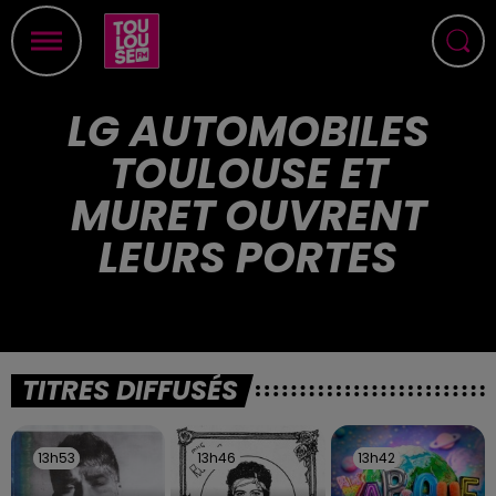
LG AUTOMOBILES
TOULOUSE ET
MURET OUVRENT
LEURS PORTES
TITRES DIFFUSÉS
13h53
13h53
13h46
13h46
13h42
13h42