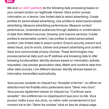
We and
our (447) partners
do the following data processing based on
your consent and/or our legitimate interest: Store and/or access
information on a device; Use limited data to select advertising; Create
profiles for personalised advertising; Use profiles to select personalised
advertising; Measure advertising performance; Measure content
performance; Understand audiences through statistics or combinations
Cancer
Lion
Vierge
of data from different sources; Develop and improve services; Create
profiles to personalise content; Use profiles to select personalised
content; Use limited data to select content; Ensure security, prevent and
detect fraud, and fix errors; Deliver and present advertising and content;
Save and communicate privacy choices. These technologies may
process personal data such as IP address and browsing data to offer
following functionalities: Identify devices based on information actively
requested; Use precise geolocation data; Match and combine data from
other data sources; Link different devices; Identify devices based on
information transmitted automatically.
Balance
Scorpion
Sagittaire
Vous pouvez accepter en cliquant sur "Accepter et fermer", ou affiner en
sélectionnant les finalités et/ou partenaires dans "Gérer mes choix".
Vous pouvez également refuser en cliquant sur "Continuer sans
accepter". Vos préférences ne s'appliqueront que pour ce site. Vous
pouvez mettre à jour vos choix, ou retirer votre consentement à tout
moment via le lien "Gérer les cookies" situé en bas de chaque page.