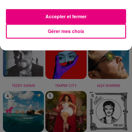
Capricorne
Verseau
Poissons
Accepter et fermer
LE TOP
Gérer mes choix
1
2
3
TEDDY SWIMS
TEMPER CITY
ALEX WARREN
4
5
6