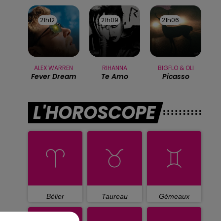
21h12
21h12
21h09
21h09
21h06
21h06
ALEX WARREN
RIHANNA
BIGFLO & OLI
Fever Dream
Te Amo
Picasso
L'HOROSCOPE
Bélier
Taureau
Gémeaux