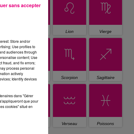
uer sans accepter
Cancer
Lion
Vierge
erest: Store and/or
tising; Use profiles to
tand audiences through
personalise content; Use
 fraud, and fix errors;
 may process personal
mation actively
Balance
Scorpion
Sagittaire
vices; Identify devices
rtenaires dans "Gérer
s'appliqueront que pour
les cookies" situé en
Capricorne
Verseau
Poissons