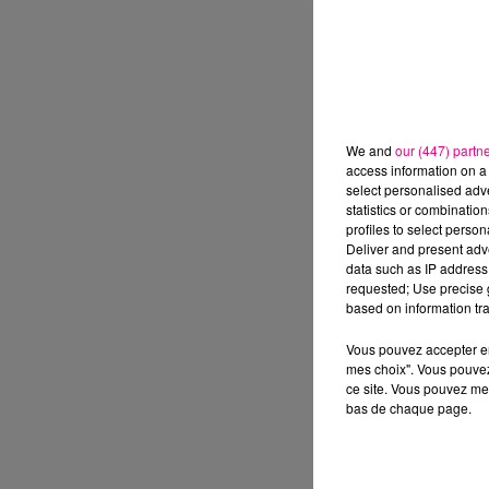
We and
our (447) partn
access information on a 
select personalised ad
statistics or combinatio
profiles to select person
Deliver and present adv
data such as IP address 
requested; Use precise g
based on information tra
Vous pouvez accepter en 
mes choix". Vous pouvez
ce site. Vous pouvez met
bas de chaque page.