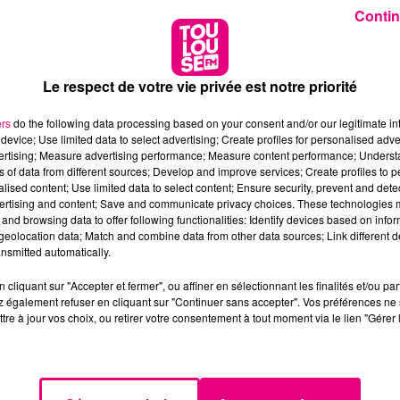
Contin
Le respect de votre vie privée est notre priorité
ers
do the following data processing based on your consent and/or our legitimate int
device; Use limited data to select advertising; Create profiles for personalised adver
vertising; Measure advertising performance; Measure content performance; Unders
ns of data from different sources; Develop and improve services; Create profiles to 
alised content; Use limited data to select content; Ensure security, prevent and detect
ertising and content; Save and communicate privacy choices. These technologies
and browsing data to offer following functionalities: Identify devices based on infor
eolocation data; Match and combine data from other data sources; Link different de
nsmitted automatically.
cliquant sur "Accepter et fermer", ou affiner en sélectionnant les finalités et/ou pa
 également refuser en cliquant sur "Continuer sans accepter". Vos préférences ne 
tre à jour vos choix, ou retirer votre consentement à tout moment via le lien "Gérer 