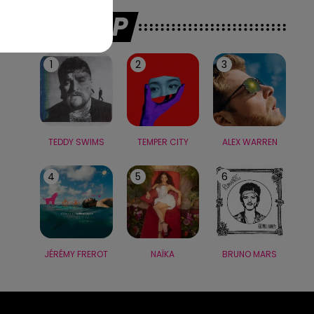
LE TOP
1
2
3
TEDDY SWIMS
TEMPER CITY
ALEX WARREN
4
5
6
JÉRÉMY FREROT
NAÏKA
BRUNO MARS