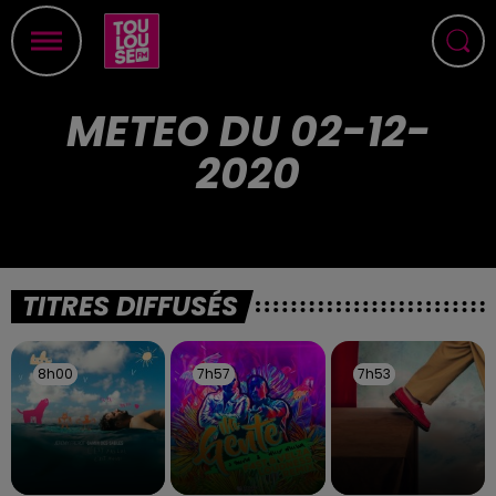
METEO DU 02-12-
2020
TITRES DIFFUSÉS
8h00
8h00
7h57
7h57
7h53
7h53