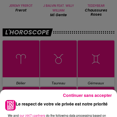
JEREMY FREROT
J BALVIN FEAT. WILLY
TEDDYBEAR
Frerot
Chaussures
WILLIAM
Roses
Mi Gente
L'HOROSCOPE
Bélier
Taureau
Gémeaux
Continuer sans accepter
Le respect de votre vie privée est notre priorité
We and
our (447) partners
do the following data processing based on