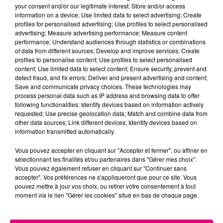
your consent and/or our legitimate interest: Store and/or access
information on a device; Use limited data to select advertising; Create
profiles for personalised advertising; Use profiles to select personalised
Cancer
Lion
Vierge
advertising; Measure advertising performance; Measure content
performance; Understand audiences through statistics or combinations
of data from different sources; Develop and improve services; Create
profiles to personalise content; Use profiles to select personalised
content; Use limited data to select content; Ensure security, prevent and
detect fraud, and fix errors; Deliver and present advertising and content;
Save and communicate privacy choices. These technologies may
process personal data such as IP address and browsing data to offer
following functionalities: Identify devices based on information actively
Balance
Scorpion
Sagittaire
requested; Use precise geolocation data; Match and combine data from
other data sources; Link different devices; Identify devices based on
information transmitted automatically.
Vous pouvez accepter en cliquant sur "Accepter et fermer", ou affiner en
sélectionnant les finalités et/ou partenaires dans "Gérer mes choix".
Vous pouvez également refuser en cliquant sur "Continuer sans
accepter". Vos préférences ne s'appliqueront que pour ce site. Vous
pouvez mettre à jour vos choix, ou retirer votre consentement à tout
moment via le lien "Gérer les cookies" situé en bas de chaque page.
Capricorne
Verseau
Poissons