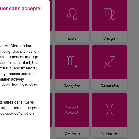
uer sans accepter
Cancer
Lion
Vierge
erest: Store and/or
tising; Use profiles to
tand audiences through
personalise content; Use
 fraud, and fix errors;
 may process personal
mation actively
vices; Identify devices
Balance
Scorpion
Sagittaire
rtenaires dans "Gérer
s'appliqueront que pour
les cookies" situé en
Capricorne
Verseau
Poissons