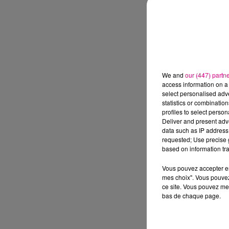
We and
our (447) partn
access information on a 
select personalised ad
statistics or combinatio
profiles to select person
Deliver and present adv
data such as IP address 
requested; Use precise g
based on information tra
Vous pouvez accepter en 
mes choix". Vous pouvez
ce site. Vous pouvez met
bas de chaque page.