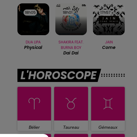
18h05
18h05
18h01
18h01
17h57
17h57
DUA LIPA
SHAKIRA FEAT.
JAIN
Physical
Come
BURNA BOY
Dai Dai
L'HOROSCOPE
Bélier
Taureau
Gémeaux