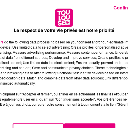
Contin
Le respect de votre vie privée est notre priorité
ers
do the following data processing based on your consent and/or our legitimate int
device; Use limited data to select advertising; Create profiles for personalised adver
vertising; Measure advertising performance; Measure content performance; Unders
ns of data from different sources; Develop and improve services; Create profiles to 
alised content; Use limited data to select content; Ensure security, prevent and detect
ertising and content; Save and communicate privacy choices. These technologies
and browsing data to offer following functionalities: Identify devices based on infor
eolocation data; Match and combine data from other data sources; Link different de
nsmitted automatically.
cliquant sur "Accepter et fermer", ou affiner en sélectionnant les finalités et/ou pa
 également refuser en cliquant sur "Continuer sans accepter". Vos préférences ne 
tre à jour vos choix, ou retirer votre consentement à tout moment via le lien "Gérer 