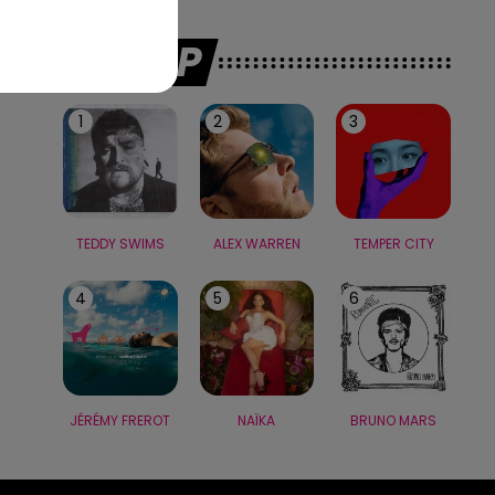
LE TOP
1
2
3
TEDDY SWIMS
ALEX WARREN
TEMPER CITY
4
5
6
JÉRÉMY FREROT
NAÏKA
BRUNO MARS