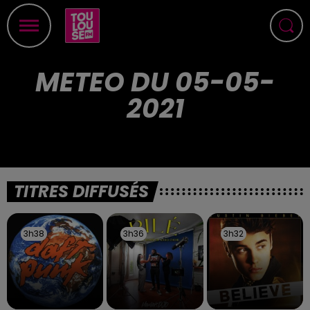
METEO DU 05-05-
2021
TITRES DIFFUSÉS
3h38
3h38
3h36
3h36
3h32
3h32