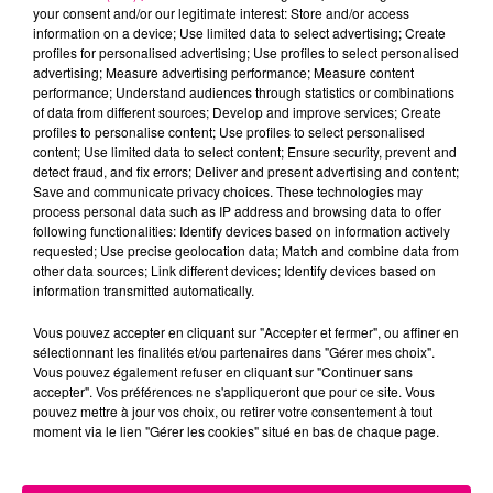
your consent and/or our legitimate interest: Store and/or access
information on a device; Use limited data to select advertising; Create
profiles for personalised advertising; Use profiles to select personalised
Cancer
Lion
Vierge
advertising; Measure advertising performance; Measure content
performance; Understand audiences through statistics or combinations
of data from different sources; Develop and improve services; Create
profiles to personalise content; Use profiles to select personalised
content; Use limited data to select content; Ensure security, prevent and
detect fraud, and fix errors; Deliver and present advertising and content;
Save and communicate privacy choices. These technologies may
process personal data such as IP address and browsing data to offer
following functionalities: Identify devices based on information actively
Balance
Scorpion
Sagittaire
requested; Use precise geolocation data; Match and combine data from
other data sources; Link different devices; Identify devices based on
information transmitted automatically.
Vous pouvez accepter en cliquant sur "Accepter et fermer", ou affiner en
sélectionnant les finalités et/ou partenaires dans "Gérer mes choix".
Vous pouvez également refuser en cliquant sur "Continuer sans
accepter". Vos préférences ne s'appliqueront que pour ce site. Vous
pouvez mettre à jour vos choix, ou retirer votre consentement à tout
moment via le lien "Gérer les cookies" situé en bas de chaque page.
Capricorne
Verseau
Poissons