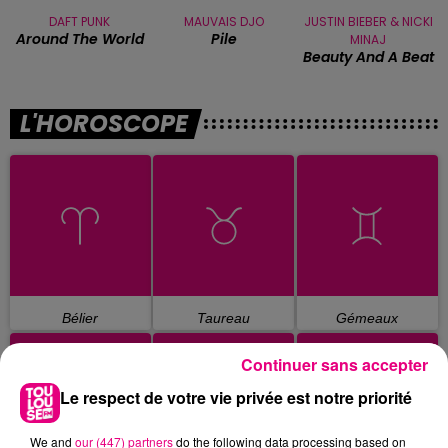
DAFT PUNK
MAUVAIS DJO
JUSTIN BIEBER & NICKI
Around The World
Pile
MINAJ
Beauty And A Beat
L'HOROSCOPE
Bélier
Taureau
Gémeaux
Continuer sans accepter
Le respect de votre vie privée est notre priorité
We and
our (447) partners
do the following data processing based on