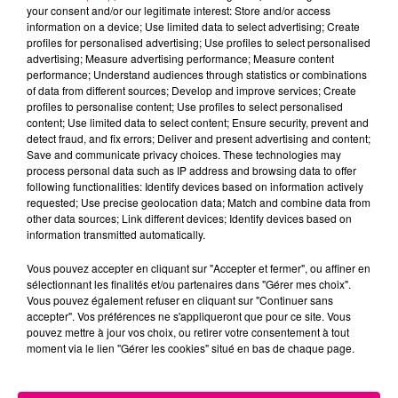
your consent and/or our legitimate interest: Store and/or access
information on a device; Use limited data to select advertising; Create
profiles for personalised advertising; Use profiles to select personalised
Cancer
Lion
Vierge
advertising; Measure advertising performance; Measure content
performance; Understand audiences through statistics or combinations
of data from different sources; Develop and improve services; Create
profiles to personalise content; Use profiles to select personalised
content; Use limited data to select content; Ensure security, prevent and
detect fraud, and fix errors; Deliver and present advertising and content;
Save and communicate privacy choices. These technologies may
process personal data such as IP address and browsing data to offer
following functionalities: Identify devices based on information actively
Balance
Scorpion
Sagittaire
requested; Use precise geolocation data; Match and combine data from
other data sources; Link different devices; Identify devices based on
information transmitted automatically.
Vous pouvez accepter en cliquant sur "Accepter et fermer", ou affiner en
sélectionnant les finalités et/ou partenaires dans "Gérer mes choix".
Vous pouvez également refuser en cliquant sur "Continuer sans
accepter". Vos préférences ne s'appliqueront que pour ce site. Vous
pouvez mettre à jour vos choix, ou retirer votre consentement à tout
moment via le lien "Gérer les cookies" situé en bas de chaque page.
Capricorne
Verseau
Poissons