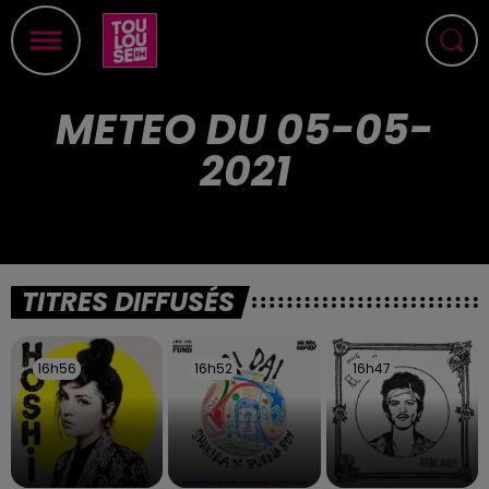
METEO DU 05-05-
2021
TITRES DIFFUSÉS
16h56
16h56
16h52
16h52
16h47
16h47