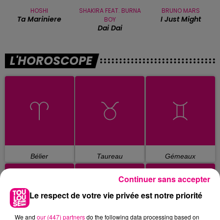
HOSHI
SHAKIRA FEAT. BURNA
BRUNO MARS
Ta Mariniere
I Just Might
BOY
Dai Dai
L'HOROSCOPE
Bélier
Taureau
Gémeaux
Continuer sans accepter
Le respect de votre vie privée est notre priorité
We and
our (447) partners
do the following data processing based on