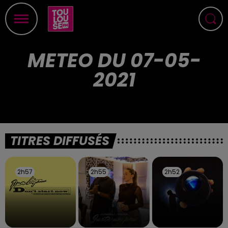
METEO DU 07-05-
2021
TITRES DIFFUSÉS
2h57
2h57
2h55
2h55
2h52
2h52