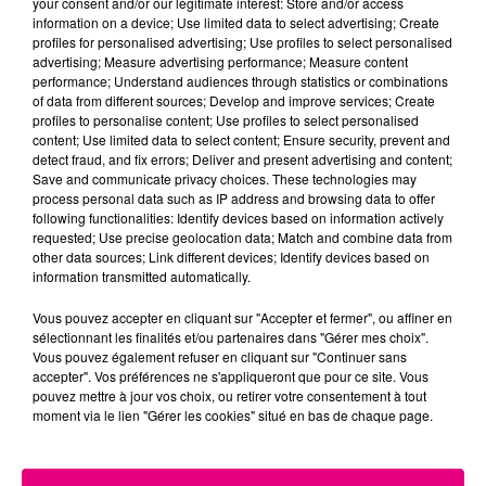
your consent and/or our legitimate interest: Store and/or access
information on a device; Use limited data to select advertising; Create
Cancer
Lion
Vierge
profiles for personalised advertising; Use profiles to select personalised
advertising; Measure advertising performance; Measure content
performance; Understand audiences through statistics or combinations
of data from different sources; Develop and improve services; Create
profiles to personalise content; Use profiles to select personalised
content; Use limited data to select content; Ensure security, prevent and
detect fraud, and fix errors; Deliver and present advertising and content;
Save and communicate privacy choices. These technologies may
process personal data such as IP address and browsing data to offer
following functionalities: Identify devices based on information actively
Balance
Scorpion
Sagittaire
requested; Use precise geolocation data; Match and combine data from
other data sources; Link different devices; Identify devices based on
information transmitted automatically.
Vous pouvez accepter en cliquant sur "Accepter et fermer", ou affiner en
sélectionnant les finalités et/ou partenaires dans "Gérer mes choix".
Vous pouvez également refuser en cliquant sur "Continuer sans
accepter". Vos préférences ne s'appliqueront que pour ce site. Vous
pouvez mettre à jour vos choix, ou retirer votre consentement à tout
moment via le lien "Gérer les cookies" situé en bas de chaque page.
Capricorne
Verseau
Poissons