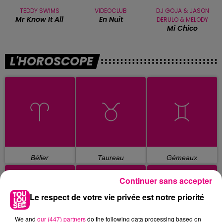
TEDDY SWIMS
VIDEOCLUB
DJ GOJA & JASON
Mr Know It All
En Nuit
DERULO & MELODY
Mi Chico
L'HOROSCOPE
Bélier
Taureau
Gémeaux
Continuer sans accepter
Le respect de votre vie privée est notre priorité
We and
our (447) partners
do the following data processing based on