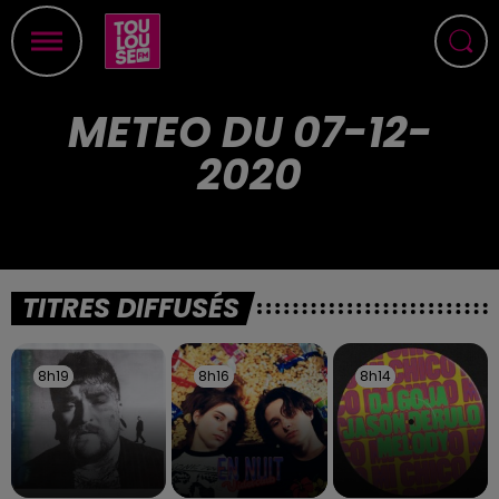
METEO DU 07-12-
2020
TITRES DIFFUSÉS
8h19
8h19
8h16
8h16
8h14
8h14