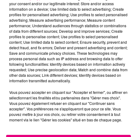
your consent and/or our legitimate interest: Store and/or access
information on a device; Use limited data to select advertising; Create
profiles for personalised advertising; Use profiles to select personalised
Cancer
Lion
Vierge
advertising; Measure advertising performance; Measure content
performance; Understand audiences through statistics or combinations
of data from different sources; Develop and improve services; Create
profiles to personalise content; Use profiles to select personalised
content; Use limited data to select content; Ensure security, prevent and
detect fraud, and fix errors; Deliver and present advertising and content;
Save and communicate privacy choices. These technologies may
process personal data such as IP address and browsing data to offer
following functionalities: Identify devices based on information actively
Balance
Scorpion
Sagittaire
requested; Use precise geolocation data; Match and combine data from
other data sources; Link different devices; Identify devices based on
information transmitted automatically.
Vous pouvez accepter en cliquant sur "Accepter et fermer", ou affiner en
sélectionnant les finalités et/ou partenaires dans "Gérer mes choix".
Vous pouvez également refuser en cliquant sur "Continuer sans
accepter". Vos préférences ne s'appliqueront que pour ce site. Vous
pouvez mettre à jour vos choix, ou retirer votre consentement à tout
moment via le lien "Gérer les cookies" situé en bas de chaque page.
Capricorne
Verseau
Poissons