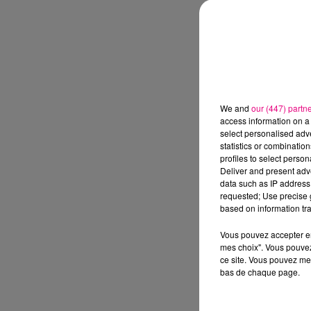
We and
our (447) partn
access information on a 
select personalised ad
statistics or combinatio
profiles to select person
Deliver and present adv
data such as IP address 
requested; Use precise g
based on information tra
Vous pouvez accepter en 
mes choix". Vous pouvez
ce site. Vous pouvez met
bas de chaque page.