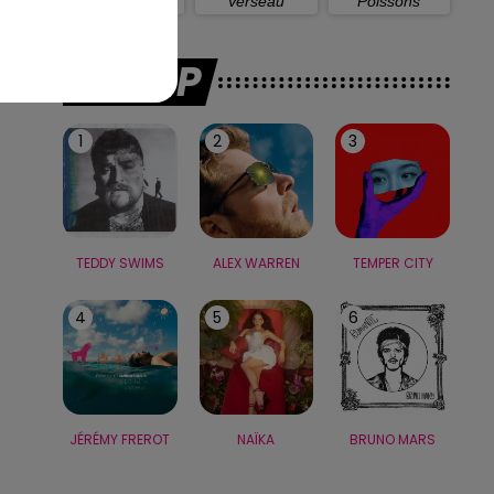
Capricorne
Verseau
Poissons
LE TOP
1
2
3
TEDDY SWIMS
ALEX WARREN
TEMPER CITY
4
5
6
JÉRÉMY FREROT
NAÏKA
BRUNO MARS