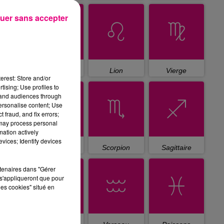
uer sans accepter
Cancer
Lion
Vierge
erest: Store and/or
tising; Use profiles to
tand audiences through
personalise content; Use
 fraud, and fix errors;
 may process personal
mation actively
vices; Identify devices
Balance
Scorpion
Sagittaire
rtenaires dans "Gérer
s'appliqueront que pour
les cookies" situé en