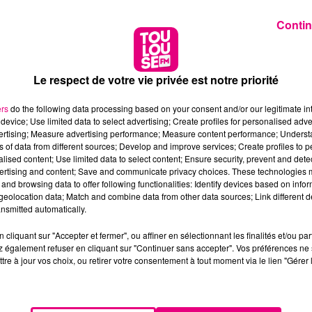
Contin
Le respect de votre vie privée est notre priorité
ers
do the following data processing based on your consent and/or our legitimate int
device; Use limited data to select advertising; Create profiles for personalised adver
vertising; Measure advertising performance; Measure content performance; Unders
ns of data from different sources; Develop and improve services; Create profiles to 
alised content; Use limited data to select content; Ensure security, prevent and detect
ertising and content; Save and communicate privacy choices. These technologies
and browsing data to offer following functionalities: Identify devices based on infor
eolocation data; Match and combine data from other data sources; Link different de
nsmitted automatically.
cliquant sur "Accepter et fermer", ou affiner en sélectionnant les finalités et/ou pa
 également refuser en cliquant sur "Continuer sans accepter". Vos préférences ne 
tre à jour vos choix, ou retirer votre consentement à tout moment via le lien "Gérer 