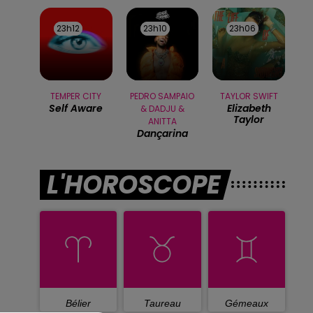
23h12
23h12
23h10
23h10
23h06
23h06
TEMPER CITY
PEDRO SAMPAIO
TAYLOR SWIFT
Self Aware
Elizabeth
& DADJU &
Taylor
ANITTA
Dançarina
L'HOROSCOPE
Bélier
Taureau
Gémeaux