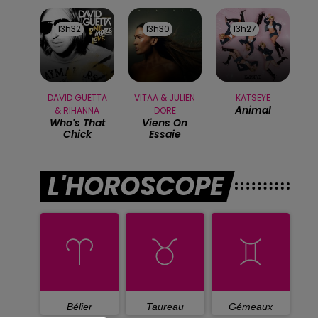
13h32
13h32
13h30
13h30
13h27
13h27
DAVID GUETTA
VITAA & JULIEN
KATSEYE
Animal
& RIHANNA
DORE
Who's That
Viens On
Chick
Essaie
L'HOROSCOPE
Bélier
Taureau
Gémeaux