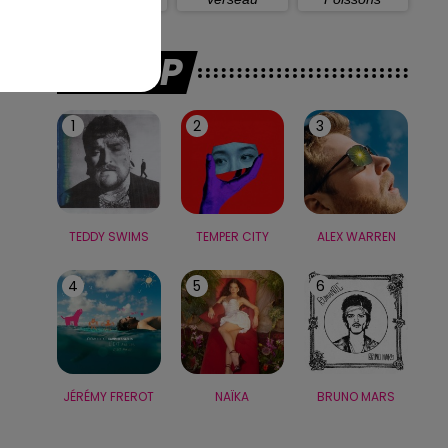
LE TOP
1
2
3
TEDDY SWIMS
TEMPER CITY
ALEX WARREN
4
5
6
JÉRÉMY FREROT
NAÏKA
BRUNO MARS