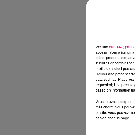
We and
our (447) partn
access information on a 
select personalised ad
statistics or combinatio
profiles to select person
Deliver and present adv
data such as IP address 
requested; Use precise g
based on information tra
Vous pouvez accepter en 
mes choix". Vous pouvez
ce site. Vous pouvez met
bas de chaque page.