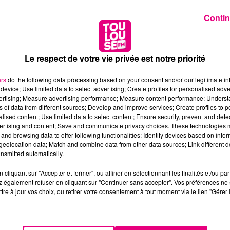
Contin
Le respect de votre vie privée est notre priorité
ers
do the following data processing based on your consent and/or our legitimate int
device; Use limited data to select advertising; Create profiles for personalised adver
vertising; Measure advertising performance; Measure content performance; Unders
ns of data from different sources; Develop and improve services; Create profiles to 
alised content; Use limited data to select content; Ensure security, prevent and detect
ertising and content; Save and communicate privacy choices. These technologies
and browsing data to offer following functionalities: Identify devices based on infor
eolocation data; Match and combine data from other data sources; Link different de
nsmitted automatically.
cliquant sur "Accepter et fermer", ou affiner en sélectionnant les finalités et/ou pa
 également refuser en cliquant sur "Continuer sans accepter". Vos préférences ne 
tre à jour vos choix, ou retirer votre consentement à tout moment via le lien "Gérer 