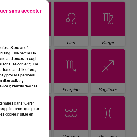
uer sans accepter
Cancer
Lion
Vierge
erest: Store and/or
tising; Use profiles to
tand audiences through
personalise content; Use
 fraud, and fix errors;
 may process personal
mation actively
vices; Identify devices
Balance
Scorpion
Sagittaire
rtenaires dans "Gérer
s'appliqueront que pour
les cookies" situé en
Capricorne
Verseau
Poissons