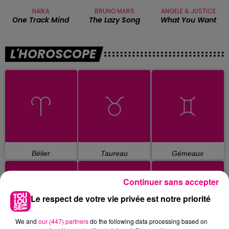
NAÏKA
BRUNO MARS
ANGELE & JUSTICE
One Track Mind
The Lazy Song
What You Want
L'HOROSCOPE
Bélier
Taureau
Gémeaux
Continuer sans accepter
Le respect de votre vie privée est notre priorité
We and
our (447) partners
do the following data processing based on