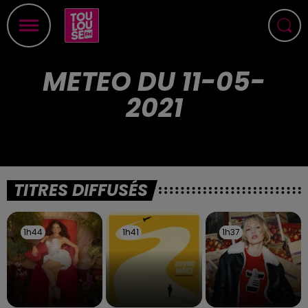
METEO DU 11-05-
2021
TITRES DIFFUSÉS
1h44
1h44
1h41
1h41
1h37
1h37