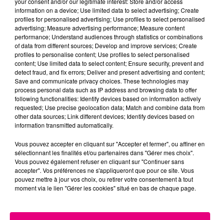
your consent and/or our legitimate interest: Store and/or access
information on a device; Use limited data to select advertising; Create
Cancer
Lion
Vierge
profiles for personalised advertising; Use profiles to select personalised
advertising; Measure advertising performance; Measure content
performance; Understand audiences through statistics or combinations
of data from different sources; Develop and improve services; Create
profiles to personalise content; Use profiles to select personalised
content; Use limited data to select content; Ensure security, prevent and
detect fraud, and fix errors; Deliver and present advertising and content;
Save and communicate privacy choices. These technologies may
process personal data such as IP address and browsing data to offer
following functionalities: Identify devices based on information actively
Balance
Scorpion
Sagittaire
requested; Use precise geolocation data; Match and combine data from
other data sources; Link different devices; Identify devices based on
information transmitted automatically.
Vous pouvez accepter en cliquant sur "Accepter et fermer", ou affiner en
sélectionnant les finalités et/ou partenaires dans "Gérer mes choix".
Vous pouvez également refuser en cliquant sur "Continuer sans
accepter". Vos préférences ne s'appliqueront que pour ce site. Vous
pouvez mettre à jour vos choix, ou retirer votre consentement à tout
moment via le lien "Gérer les cookies" situé en bas de chaque page.
Capricorne
Verseau
Poissons