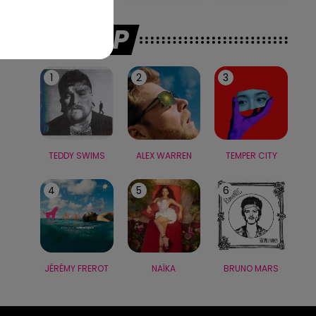
LE TOP
1
2
3
TEDDY SWIMS
ALEX WARREN
TEMPER CITY
4
5
6
JÉRÉMY FREROT
NAÏKA
BRUNO MARS