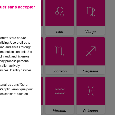
uer sans accepter
Cancer
Lion
Vierge
erest: Store and/or
tising; Use profiles to
tand audiences through
personalise content; Use
 fraud, and fix errors;
 may process personal
mation actively
vices; Identify devices
Balance
Scorpion
Sagittaire
rtenaires dans "Gérer
s'appliqueront que pour
les cookies" situé en
Capricorne
Verseau
Poissons