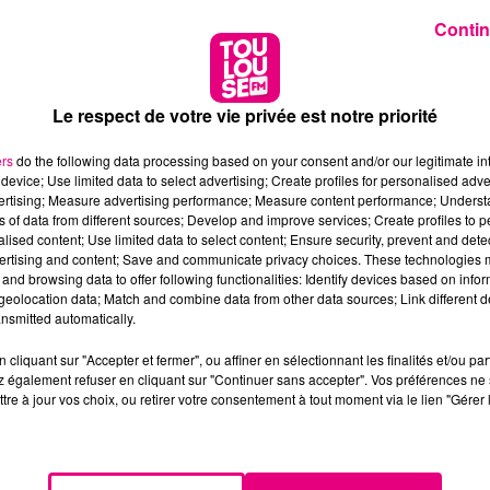
Contin
Le respect de votre vie privée est notre priorité
ers
do the following data processing based on your consent and/or our legitimate int
device; Use limited data to select advertising; Create profiles for personalised adver
vertising; Measure advertising performance; Measure content performance; Unders
ns of data from different sources; Develop and improve services; Create profiles to 
alised content; Use limited data to select content; Ensure security, prevent and detect
ertising and content; Save and communicate privacy choices. These technologies
and browsing data to offer following functionalities: Identify devices based on infor
eolocation data; Match and combine data from other data sources; Link different de
nsmitted automatically.
cliquant sur "Accepter et fermer", ou affiner en sélectionnant les finalités et/ou pa
 également refuser en cliquant sur "Continuer sans accepter". Vos préférences ne 
tre à jour vos choix, ou retirer votre consentement à tout moment via le lien "Gérer 