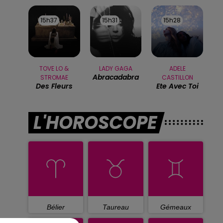
15h37
15h37
15h31
15h31
15h28
15h28
TOVE LO &
LADY GAGA
ADELE
Abracadabra
STROMAE
CASTILLON
Des Fleurs
Ete Avec Toi
L'HOROSCOPE
Bélier
Taureau
Gémeaux