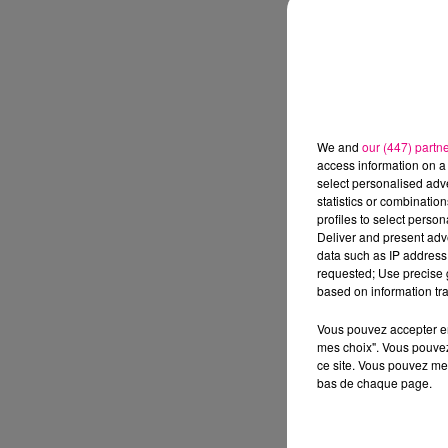
We and
our (447) partn
access information on a 
select personalised ad
statistics or combinatio
profiles to select person
Deliver and present adv
data such as IP address 
requested; Use precise g
based on information tra
Vous pouvez accepter en 
mes choix". Vous pouvez
ce site. Vous pouvez met
bas de chaque page.