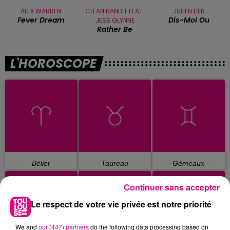
ALEX WARREN
CLEAN BANDIT FEAT.
JULIEN LIEB
Fever Dream
Dis-Moi Ou
JESS GLYNNE
Rather Be
L'HOROSCOPE
Bélier
Taureau
Gémeaux
Continuer sans accepter
Le respect de votre vie privée est notre priorité
We and
our (447) partners
do the following data processing based on