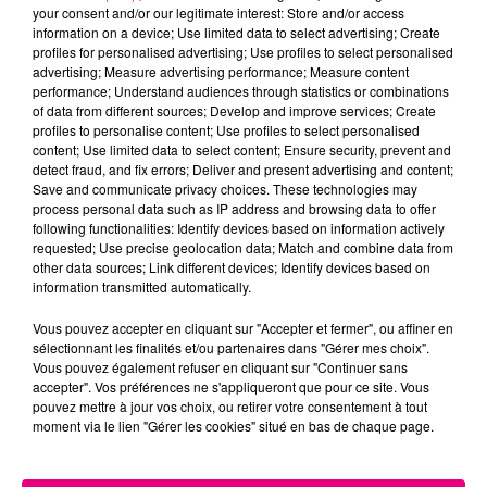
your consent and/or our legitimate interest: Store and/or access
information on a device; Use limited data to select advertising; Create
profiles for personalised advertising; Use profiles to select personalised
Cancer
Lion
Vierge
advertising; Measure advertising performance; Measure content
performance; Understand audiences through statistics or combinations
of data from different sources; Develop and improve services; Create
profiles to personalise content; Use profiles to select personalised
content; Use limited data to select content; Ensure security, prevent and
detect fraud, and fix errors; Deliver and present advertising and content;
Save and communicate privacy choices. These technologies may
process personal data such as IP address and browsing data to offer
following functionalities: Identify devices based on information actively
Balance
Scorpion
Sagittaire
requested; Use precise geolocation data; Match and combine data from
other data sources; Link different devices; Identify devices based on
information transmitted automatically.
Vous pouvez accepter en cliquant sur "Accepter et fermer", ou affiner en
sélectionnant les finalités et/ou partenaires dans "Gérer mes choix".
Vous pouvez également refuser en cliquant sur "Continuer sans
accepter". Vos préférences ne s'appliqueront que pour ce site. Vous
pouvez mettre à jour vos choix, ou retirer votre consentement à tout
moment via le lien "Gérer les cookies" situé en bas de chaque page.
Capricorne
Verseau
Poissons