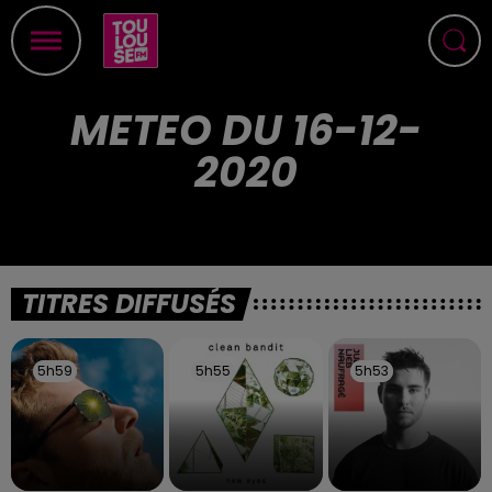
METEO DU 16-12-
2020
TITRES DIFFUSÉS
5h59
5h59
5h55
5h55
5h53
5h53