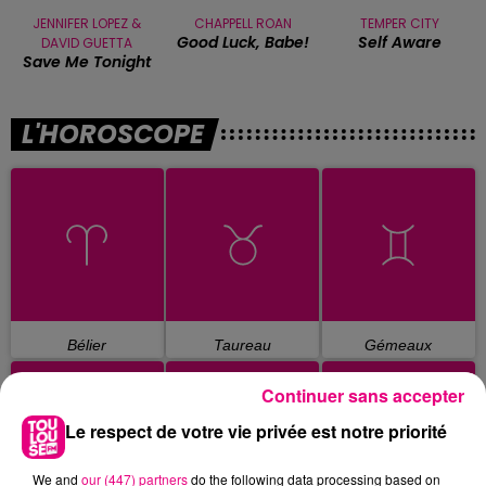
JENNIFER LOPEZ &
CHAPPELL ROAN
TEMPER CITY
Good Luck, Babe!
Self Aware
DAVID GUETTA
Save Me Tonight
L'HOROSCOPE
Bélier
Taureau
Gémeaux
Continuer sans accepter
Le respect de votre vie privée est notre priorité
We and
our (447) partners
do the following data processing based on