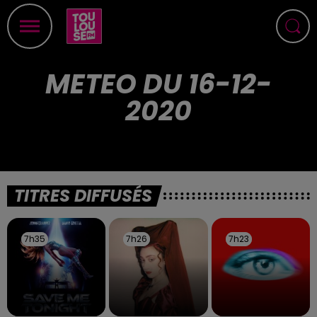
METEO DU 16-12-
2020
TITRES DIFFUSÉS
7h35
7h35
7h26
7h26
7h23
7h23