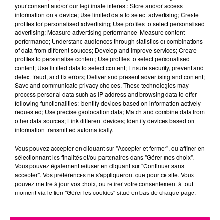
your consent and/or our legitimate interest: Store and/or access
information on a device; Use limited data to select advertising; Create
profiles for personalised advertising; Use profiles to select personalised
Cancer
Lion
Vierge
advertising; Measure advertising performance; Measure content
performance; Understand audiences through statistics or combinations
of data from different sources; Develop and improve services; Create
profiles to personalise content; Use profiles to select personalised
content; Use limited data to select content; Ensure security, prevent and
detect fraud, and fix errors; Deliver and present advertising and content;
Save and communicate privacy choices. These technologies may
process personal data such as IP address and browsing data to offer
following functionalities: Identify devices based on information actively
Balance
Scorpion
Sagittaire
requested; Use precise geolocation data; Match and combine data from
other data sources; Link different devices; Identify devices based on
information transmitted automatically.
Vous pouvez accepter en cliquant sur "Accepter et fermer", ou affiner en
sélectionnant les finalités et/ou partenaires dans "Gérer mes choix".
Vous pouvez également refuser en cliquant sur "Continuer sans
accepter". Vos préférences ne s'appliqueront que pour ce site. Vous
pouvez mettre à jour vos choix, ou retirer votre consentement à tout
moment via le lien "Gérer les cookies" situé en bas de chaque page.
Capricorne
Verseau
Poissons