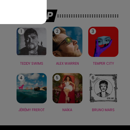
LE TOP
1
2
3
TEDDY SWIMS
ALEX WARREN
TEMPER CITY
4
5
6
JÉRÉMY FREROT
NAÏKA
BRUNO MARS