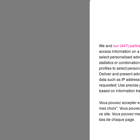
We and
our (447) partn
access information on a 
select personalised ad
statistics or combinatio
profiles to select person
Deliver and present adv
data such as IP address 
requested; Use precise g
based on information tra
Vous pouvez accepter en 
mes choix". Vous pouvez
ce site. Vous pouvez met
bas de chaque page.