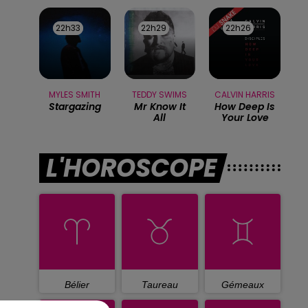
22h33
22h33
22h29
22h29
22h26
22h26
MYLES SMITH
TEDDY SWIMS
CALVIN HARRIS
Stargazing
Mr Know It
How Deep Is
All
Your Love
L'HOROSCOPE
Bélier
Taureau
Gémeaux