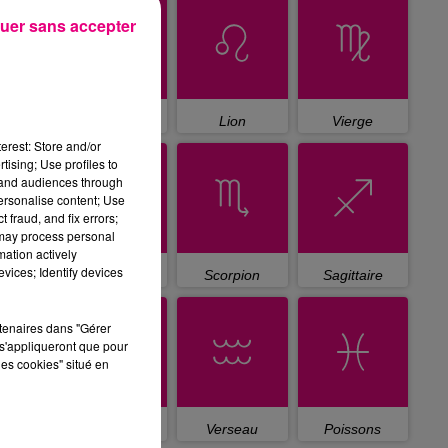
uer sans accepter
Cancer
Lion
Vierge
erest: Store and/or
tising; Use profiles to
tand audiences through
personalise content; Use
 fraud, and fix errors;
 may process personal
mation actively
vices; Identify devices
Balance
Scorpion
Sagittaire
rtenaires dans "Gérer
s'appliqueront que pour
les cookies" situé en
Capricorne
Verseau
Poissons