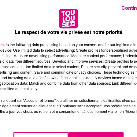
Contin
Le respect de votre vie privée est notre priorité
ers
do the following data processing based on your consent and/or our legitimate int
device; Use limited data to select advertising; Create profiles for personalised adver
vertising; Measure advertising performance; Measure content performance; Unders
ns of data from different sources; Develop and improve services; Create profiles to 
alised content; Use limited data to select content; Ensure security, prevent and detect
ertising and content; Save and communicate privacy choices. These technologies
and browsing data to offer following functionalities: Identify devices based on infor
eolocation data; Match and combine data from other data sources; Link different de
nsmitted automatically.
cliquant sur "Accepter et fermer", ou affiner en sélectionnant les finalités et/ou pa
 également refuser en cliquant sur "Continuer sans accepter". Vos préférences ne 
tre à jour vos choix, ou retirer votre consentement à tout moment via le lien "Gérer 