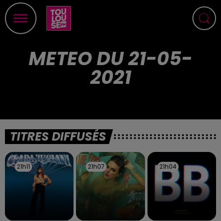
METEO DU 21-05-
2021
TITRES DIFFUSÉS
21h11
21h11
21h07
21h07
21h04
21h04