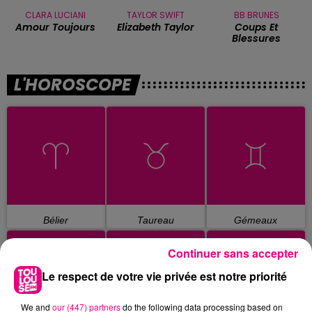
CLARA LUCIANI
TAYLOR SWIFT
BB BRUNES
Amour Toujours
Elizabeth Taylor
Coups Et
Blessures
L'HOROSCOPE
Bélier
Taureau
Gémeaux
Continuer sans accepter
Le respect de votre vie privée est notre priorité
We and
our (447) partners
do the following data processing based on