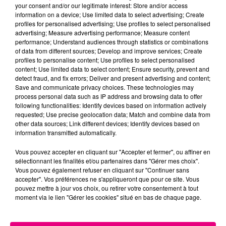
your consent and/or our legitimate interest: Store and/or access
information on a device; Use limited data to select advertising; Create
Cancer
Lion
Vierge
profiles for personalised advertising; Use profiles to select personalised
advertising; Measure advertising performance; Measure content
performance; Understand audiences through statistics or combinations
of data from different sources; Develop and improve services; Create
profiles to personalise content; Use profiles to select personalised
content; Use limited data to select content; Ensure security, prevent and
detect fraud, and fix errors; Deliver and present advertising and content;
Save and communicate privacy choices. These technologies may
process personal data such as IP address and browsing data to offer
following functionalities: Identify devices based on information actively
Balance
Scorpion
Sagittaire
requested; Use precise geolocation data; Match and combine data from
other data sources; Link different devices; Identify devices based on
information transmitted automatically.
Vous pouvez accepter en cliquant sur "Accepter et fermer", ou affiner en
sélectionnant les finalités et/ou partenaires dans "Gérer mes choix".
Vous pouvez également refuser en cliquant sur "Continuer sans
accepter". Vos préférences ne s'appliqueront que pour ce site. Vous
pouvez mettre à jour vos choix, ou retirer votre consentement à tout
moment via le lien "Gérer les cookies" situé en bas de chaque page.
Capricorne
Verseau
Poissons