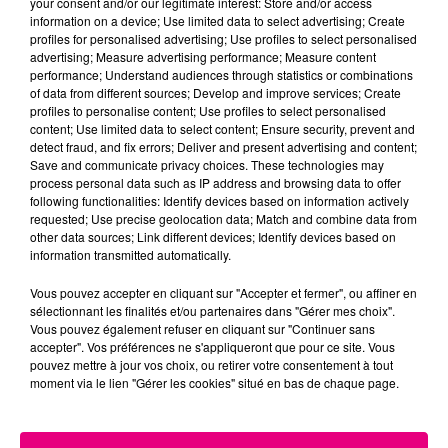
your consent and/or our legitimate interest: Store and/or access
information on a device; Use limited data to select advertising; Create
Cancer
Lion
Vierge
profiles for personalised advertising; Use profiles to select personalised
advertising; Measure advertising performance; Measure content
performance; Understand audiences through statistics or combinations
of data from different sources; Develop and improve services; Create
profiles to personalise content; Use profiles to select personalised
content; Use limited data to select content; Ensure security, prevent and
detect fraud, and fix errors; Deliver and present advertising and content;
Save and communicate privacy choices. These technologies may
process personal data such as IP address and browsing data to offer
following functionalities: Identify devices based on information actively
Balance
Scorpion
Sagittaire
requested; Use precise geolocation data; Match and combine data from
other data sources; Link different devices; Identify devices based on
information transmitted automatically.
Vous pouvez accepter en cliquant sur "Accepter et fermer", ou affiner en
sélectionnant les finalités et/ou partenaires dans "Gérer mes choix".
Vous pouvez également refuser en cliquant sur "Continuer sans
accepter". Vos préférences ne s'appliqueront que pour ce site. Vous
pouvez mettre à jour vos choix, ou retirer votre consentement à tout
moment via le lien "Gérer les cookies" situé en bas de chaque page.
Capricorne
Verseau
Poissons