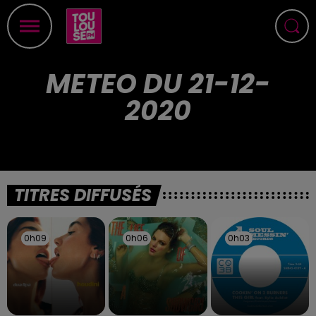
METEO DU 21-12-
2020
TITRES DIFFUSÉS
0h09
0h09
0h06
0h06
0h03
0h03