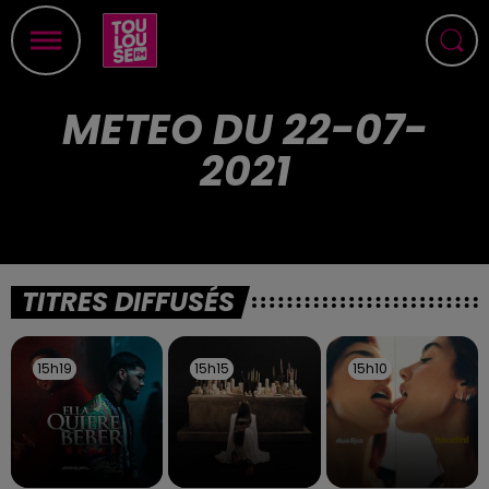
METEO DU 22-07-
2021
TITRES DIFFUSÉS
15h19
15h19
15h15
15h15
15h10
15h10