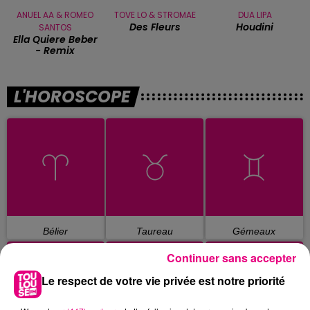
ANUEL AA & ROMEO
TOVE LO & STROMAE
DUA LIPA
Des Fleurs
Houdini
SANTOS
Ella Quiere Beber
- Remix
L'HOROSCOPE
Bélier
Taureau
Gémeaux
Continuer sans accepter
Le respect de votre vie privée est notre priorité