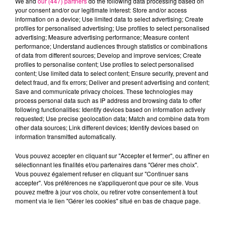
We and
our (447) partners
do the following data processing based on
your consent and/or our legitimate interest: Store and/or access
information on a device; Use limited data to select advertising; Create
profiles for personalised advertising; Use profiles to select personalised
Cancer
Lion
Vierge
advertising; Measure advertising performance; Measure content
performance; Understand audiences through statistics or combinations
of data from different sources; Develop and improve services; Create
profiles to personalise content; Use profiles to select personalised
content; Use limited data to select content; Ensure security, prevent and
detect fraud, and fix errors; Deliver and present advertising and content;
Save and communicate privacy choices. These technologies may
process personal data such as IP address and browsing data to offer
following functionalities: Identify devices based on information actively
requested; Use precise geolocation data; Match and combine data from
Balance
Scorpion
Sagittaire
other data sources; Link different devices; Identify devices based on
information transmitted automatically.
Vous pouvez accepter en cliquant sur "Accepter et fermer", ou affiner en
sélectionnant les finalités et/ou partenaires dans "Gérer mes choix".
Vous pouvez également refuser en cliquant sur "Continuer sans
accepter". Vos préférences ne s'appliqueront que pour ce site. Vous
pouvez mettre à jour vos choix, ou retirer votre consentement à tout
moment via le lien "Gérer les cookies" situé en bas de chaque page.
Capricorne
Verseau
Poissons