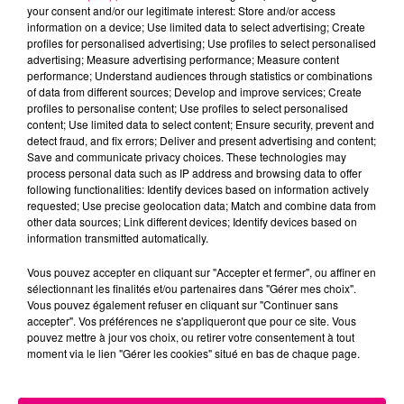
your consent and/or our legitimate interest: Store and/or access
information on a device; Use limited data to select advertising; Create
profiles for personalised advertising; Use profiles to select personalised
Cancer
Lion
Vierge
advertising; Measure advertising performance; Measure content
performance; Understand audiences through statistics or combinations
of data from different sources; Develop and improve services; Create
profiles to personalise content; Use profiles to select personalised
content; Use limited data to select content; Ensure security, prevent and
detect fraud, and fix errors; Deliver and present advertising and content;
Save and communicate privacy choices. These technologies may
process personal data such as IP address and browsing data to offer
following functionalities: Identify devices based on information actively
Balance
Scorpion
Sagittaire
requested; Use precise geolocation data; Match and combine data from
other data sources; Link different devices; Identify devices based on
information transmitted automatically.
Vous pouvez accepter en cliquant sur "Accepter et fermer", ou affiner en
sélectionnant les finalités et/ou partenaires dans "Gérer mes choix".
Vous pouvez également refuser en cliquant sur "Continuer sans
accepter". Vos préférences ne s'appliqueront que pour ce site. Vous
pouvez mettre à jour vos choix, ou retirer votre consentement à tout
moment via le lien "Gérer les cookies" situé en bas de chaque page.
Capricorne
Verseau
Poissons