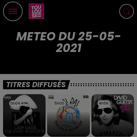
METEO DU 25-05-
2021
TITRES DIFFUSÉS
5h04
5h04
5h00
5h00
4h56
4h56