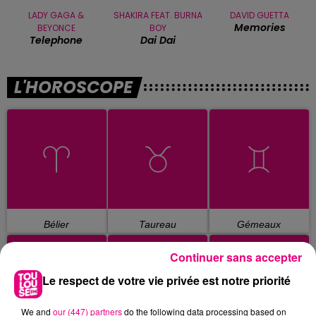
LADY GAGA &
SHAKIRA FEAT. BURNA
DAVID GUETTA
Memories
BEYONCE
BOY
Telephone
Dai Dai
L'HOROSCOPE
Bélier
Taureau
Gémeaux
Continuer sans accepter
Le respect de votre vie privée est notre priorité
We and
our (447) partners
do the following data processing based on