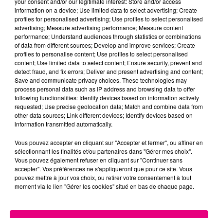
your consent and/or our legitimate interest: Store and/or access
information on a device; Use limited data to select advertising; Create
Cancer
Lion
Vierge
profiles for personalised advertising; Use profiles to select personalised
advertising; Measure advertising performance; Measure content
performance; Understand audiences through statistics or combinations
of data from different sources; Develop and improve services; Create
profiles to personalise content; Use profiles to select personalised
content; Use limited data to select content; Ensure security, prevent and
detect fraud, and fix errors; Deliver and present advertising and content;
Save and communicate privacy choices. These technologies may
process personal data such as IP address and browsing data to offer
following functionalities: Identify devices based on information actively
Balance
Scorpion
Sagittaire
requested; Use precise geolocation data; Match and combine data from
other data sources; Link different devices; Identify devices based on
information transmitted automatically.
Vous pouvez accepter en cliquant sur "Accepter et fermer", ou affiner en
sélectionnant les finalités et/ou partenaires dans "Gérer mes choix".
Vous pouvez également refuser en cliquant sur "Continuer sans
accepter". Vos préférences ne s'appliqueront que pour ce site. Vous
pouvez mettre à jour vos choix, ou retirer votre consentement à tout
moment via le lien "Gérer les cookies" situé en bas de chaque page.
Capricorne
Verseau
Poissons