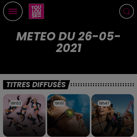
METEO DU 26-05-
2021
TITRES DIFFUSÉS
19h53
19h53
19h51
19h51
19h47
19h47