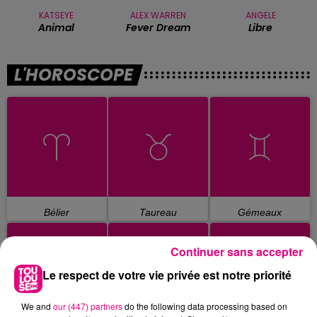
KATSEYE
ALEX WARREN
ANGELE
Animal
Fever Dream
Libre
L'HOROSCOPE
Bélier
Taureau
Gémeaux
Continuer sans accepter
Le respect de votre vie privée est notre priorité
We and
our (447) partners
do the following data processing based on