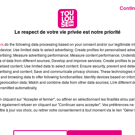
Contin
Le respect de votre vie privée est notre priorité
ers
do the following data processing based on your consent and/or our legitimate int
device; Use limited data to select advertising; Create profiles for personalised adver
vertising; Measure advertising performance; Measure content performance; Unders
ns of data from different sources; Develop and improve services; Create profiles to 
alised content; Use limited data to select content; Ensure security, prevent and detect
ertising and content; Save and communicate privacy choices. These technologies
and browsing data to offer following functionalities: Identify devices based on infor
eolocation data; Match and combine data from other data sources; Link different de
nsmitted automatically.
cliquant sur "Accepter et fermer", ou affiner en sélectionnant les finalités et/ou pa
 également refuser en cliquant sur "Continuer sans accepter". Vos préférences ne 
tre à jour vos choix, ou retirer votre consentement à tout moment via le lien "Gérer 