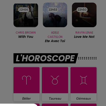
22h56
22h56
22h53
22h53
22h50
22h50
CHRIS BROWN
ADELE
RAVYN LENAE
With You
Love Me Not
CASTILLON
Ete Avec Toi
L'HOROSCOPE
Bélier
Taureau
Gémeaux