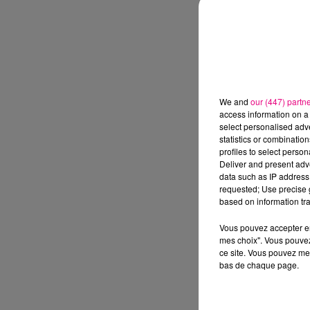
We and
our (447) partn
access information on a 
select personalised ad
statistics or combinatio
profiles to select person
Deliver and present adv
data such as IP address 
requested; Use precise g
based on information tra
Vous pouvez accepter en 
mes choix". Vous pouvez
ce site. Vous pouvez met
bas de chaque page.