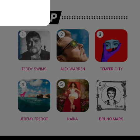
LE TOP
1
2
3
TEDDY SWIMS
ALEX WARREN
TEMPER CITY
4
5
6
JÉRÉMY FREROT
NAÏKA
BRUNO MARS