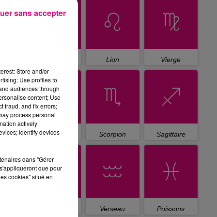
uer sans accepter
Cancer
Lion
Vierge
erest: Store and/or
tising; Use profiles to
tand audiences through
personalise content; Use
 fraud, and fix errors;
 may process personal
mation actively
vices; Identify devices
Balance
Scorpion
Sagittaire
rtenaires dans "Gérer
s'appliqueront que pour
les cookies" situé en
Capricorne
Verseau
Poissons