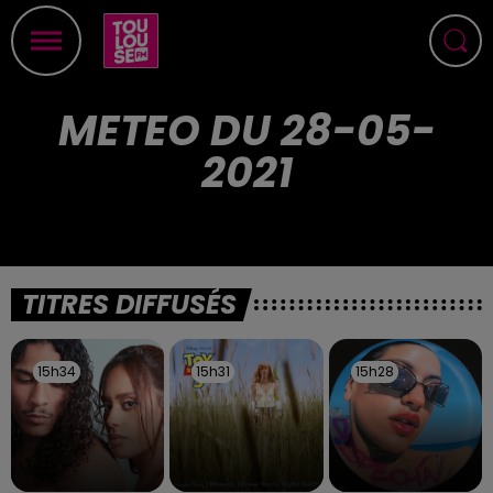
METEO DU 28-05-
2021
TITRES DIFFUSÉS
15h34
15h34
15h31
15h31
15h28
15h28