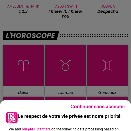
AMEL BENT & HATIK
TAYLOR SWIFT
ROSALIA
1,2,3
I Knew It, I Knew
Despecha
You
L'HOROSCOPE
Bélier
Taureau
Gémeaux
Continuer sans accepter
Le respect de votre vie privée est notre priorité
We and
our (447) partners
do the following data processing based on