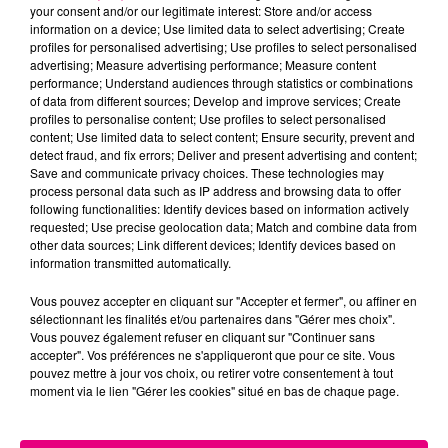
your consent and/or our legitimate interest: Store and/or access
information on a device; Use limited data to select advertising; Create
Cancer
Lion
Vierge
profiles for personalised advertising; Use profiles to select personalised
advertising; Measure advertising performance; Measure content
performance; Understand audiences through statistics or combinations
of data from different sources; Develop and improve services; Create
profiles to personalise content; Use profiles to select personalised
content; Use limited data to select content; Ensure security, prevent and
detect fraud, and fix errors; Deliver and present advertising and content;
Save and communicate privacy choices. These technologies may
process personal data such as IP address and browsing data to offer
following functionalities: Identify devices based on information actively
Balance
Scorpion
Sagittaire
requested; Use precise geolocation data; Match and combine data from
other data sources; Link different devices; Identify devices based on
information transmitted automatically.
Vous pouvez accepter en cliquant sur "Accepter et fermer", ou affiner en
sélectionnant les finalités et/ou partenaires dans "Gérer mes choix".
Vous pouvez également refuser en cliquant sur "Continuer sans
accepter". Vos préférences ne s'appliqueront que pour ce site. Vous
pouvez mettre à jour vos choix, ou retirer votre consentement à tout
moment via le lien "Gérer les cookies" situé en bas de chaque page.
Capricorne
Verseau
Poissons