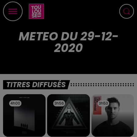
METEO DU 29-12-
2020
TITRES DIFFUSÉS
4h00
4h00
3h56
3h56
3h53
3h53