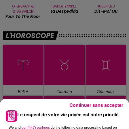
OFENBACH &
DADDY YANKEE
JULIEN LIEB
La Despedida
Dis-Moi Ou
STARSAILOR
Four To The Floor
L'HOROSCOPE
Bélier
Taureau
Gémeaux
Continuer sans accepter
Le respect de votre vie privée est notre priorité
We and
our (447) partners
do the following data processing based on