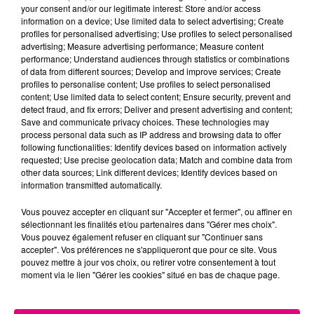
your consent and/or our legitimate interest: Store and/or access
information on a device; Use limited data to select advertising; Create
profiles for personalised advertising; Use profiles to select personalised
Cancer
Lion
Vierge
advertising; Measure advertising performance; Measure content
performance; Understand audiences through statistics or combinations
of data from different sources; Develop and improve services; Create
profiles to personalise content; Use profiles to select personalised
content; Use limited data to select content; Ensure security, prevent and
detect fraud, and fix errors; Deliver and present advertising and content;
Save and communicate privacy choices. These technologies may
process personal data such as IP address and browsing data to offer
following functionalities: Identify devices based on information actively
Balance
Scorpion
Sagittaire
requested; Use precise geolocation data; Match and combine data from
other data sources; Link different devices; Identify devices based on
information transmitted automatically.
Vous pouvez accepter en cliquant sur "Accepter et fermer", ou affiner en
sélectionnant les finalités et/ou partenaires dans "Gérer mes choix".
Vous pouvez également refuser en cliquant sur "Continuer sans
accepter". Vos préférences ne s'appliqueront que pour ce site. Vous
pouvez mettre à jour vos choix, ou retirer votre consentement à tout
moment via le lien "Gérer les cookies" situé en bas de chaque page.
Capricorne
Verseau
Poissons