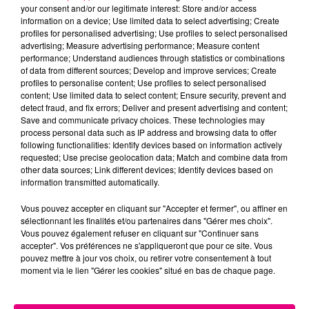
your consent and/or our legitimate interest: Store and/or access
information on a device; Use limited data to select advertising; Create
profiles for personalised advertising; Use profiles to select personalised
Cancer
Lion
Vierge
advertising; Measure advertising performance; Measure content
performance; Understand audiences through statistics or combinations
of data from different sources; Develop and improve services; Create
profiles to personalise content; Use profiles to select personalised
content; Use limited data to select content; Ensure security, prevent and
detect fraud, and fix errors; Deliver and present advertising and content;
Save and communicate privacy choices. These technologies may
process personal data such as IP address and browsing data to offer
following functionalities: Identify devices based on information actively
Balance
Scorpion
Sagittaire
requested; Use precise geolocation data; Match and combine data from
other data sources; Link different devices; Identify devices based on
information transmitted automatically.
Vous pouvez accepter en cliquant sur "Accepter et fermer", ou affiner en
sélectionnant les finalités et/ou partenaires dans "Gérer mes choix".
Vous pouvez également refuser en cliquant sur "Continuer sans
accepter". Vos préférences ne s'appliqueront que pour ce site. Vous
pouvez mettre à jour vos choix, ou retirer votre consentement à tout
moment via le lien "Gérer les cookies" situé en bas de chaque page.
Capricorne
Verseau
Poissons