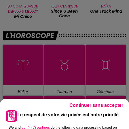
DJ GOJA & JASON
KELLY CLARKSON
NAÏKA
Since U Been
One Track Mind
DERULO & MELODY
Gone
Mi Chico
L'HOROSCOPE
Bélier
Taureau
Gémeaux
Continuer sans accepter
Le respect de votre vie privée est notre priorité
We and
our (447) partners
do the following data processing based on