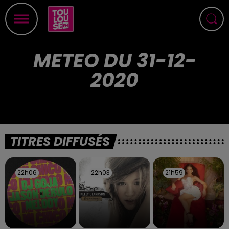
METEO DU 31-12-
2020
TITRES DIFFUSÉS
22h06
22h06
22h03
22h03
21h59
21h59