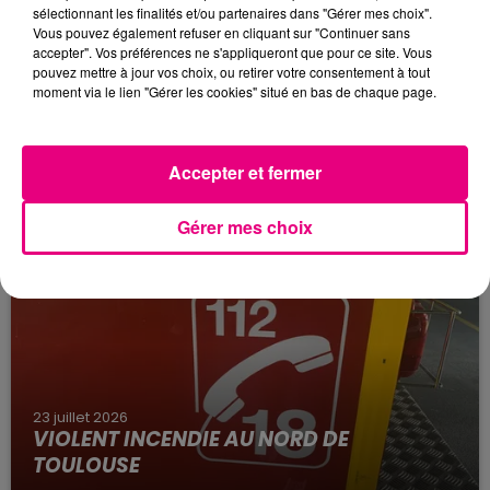
sélectionnant les finalités et/ou partenaires dans "Gérer mes choix".
Vous pouvez également refuser en cliquant sur "Continuer sans
accepter". Vos préférences ne s'appliqueront que pour ce site. Vous
pouvez mettre à jour vos choix, ou retirer votre consentement à tout
moment via le lien "Gérer les cookies" situé en bas de chaque page.
24 juillet 2026
INCENDIE À PLAISANCE-DU-TOUCH : DES
Accepter et fermer
HABITATIONS ÉVACUÉES FACE À...
Alors que la Haute-Garonne est en vigilance
Gérer mes choix
rouge pour risque très élevé de feux de forêt, un
nouvel incendie spectaculaire s'est déclaré ce
vendredi...
23 juillet 2026
VIOLENT INCENDIE AU NORD DE
TOULOUSE