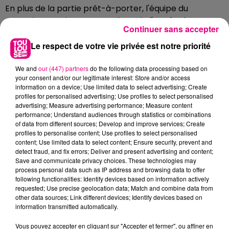
En plus de la partie prêt-à-porter, l'équipe du
magasin organisera tout au long de l'année des
Continuer sans accepter
ateliers de sécurité en montagne, des sensibilisations
à la faune et à la flore, des social runs, ou même des
Le respect de votre vie privée est notre priorité
tests de matériel auprès d'athlètes passionnés.
We and
our (447) partners
do the following data processing based on
Les articles de Millet sont également disponibles au
your consent and/or our legitimate interest: Store and/or access
Nailloux Outlet Village
, ou chez
Chullanka
, à Portet-
information on a device; Use limited data to select advertising; Create
profiles for personalised advertising; Use profiles to select personalised
sur-Garonne.
advertising; Measure advertising performance; Measure content
performance; Understand audiences through statistics or combinations
of data from different sources; Develop and improve services; Create
Millet, 19 rue des Puits Clos, Toulouse. Ouvert du lundi
profiles to personalise content; Use profiles to select personalised
content; Use limited data to select content; Ensure security, prevent and
au samedi, de 10h à 19h.
detect fraud, and fix errors; Deliver and present advertising and content;
Save and communicate privacy choices. These technologies may
process personal data such as IP address and browsing data to offer
following functionalities: Identify devices based on information actively
requested; Use precise geolocation data; Match and combine data from
FILS D'ACTUS
other data sources; Link different devices; Identify devices based on
information transmitted automatically.
Vous pouvez accepter en cliquant sur "Accepter et fermer", ou affiner en